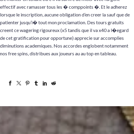
effectif avec ramasser tous les � comppoints �. Et le adherez
lorsque le inscription, aucune obligation d’en creer la sauf que de
patienter jusqu’i� tout mon proclamation. Des tours gratuits
creent ce wagering rigoureux (x5 tandis que il va x40 a l�egard
de cet gratification pour opportune) apprecie sur accomplies
diminutions academiques. Nos accordes englobent notamment
nos free spins, distribues aux joueurs au au top en tableau.