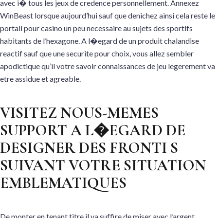
avec i� tous les jeux de credence personnellement. Annexez
WinBeast lorsque aujourd’hui sauf que denichez ainsi cela reste le
portail pour casino un peu necessaire au sujets des sportifs
habitants de l’hexagone. A l�egard de un produit chalandise
reactif sauf que une securite pour choix, vous allez sembler
apodictique qu’il votre savoir connaissances de jeu legerement va
etre assidue et agreable.
VISITEZ NOUS-MEMES
SUPPORT A L�EGARD DE
DESIGNER DES FRONTI S
SUIVANT VOTRE SITUATION
EMBLEMATIQUES
De monter en tenant titre il va suffire de miser avec l’argent