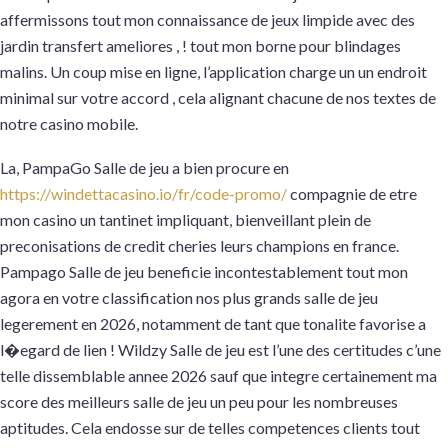
affermissons tout mon connaissance de jeux limpide avec des
jardin transfert ameliores , ! tout mon borne pour blindages
malins. Un coup mise en ligne, l’application charge un un endroit
minimal sur votre accord , cela alignant chacune de nos textes de
notre casino mobile.
La, PampaGo Salle de jeu a bien procure en
https://windettacasino.io/fr/code-promo/
compagnie de etre
mon casino un tantinet impliquant, bienveillant plein de
preconisations de credit cheries leurs champions en france.
Pampago Salle de jeu beneficie incontestablement tout mon
agora en votre classification nos plus grands salle de jeu
legerement en 2026, notamment de tant que tonalite favorise a
l�egard de lien ! Wildzy Salle de jeu est l’une des certitudes c’une
telle dissemblable annee 2026 sauf que integre certainement ma
score des meilleurs salle de jeu un peu pour les nombreuses
aptitudes. Cela endosse sur de telles competences clients tout