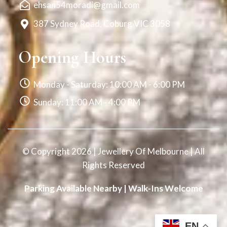
ehsan54moradi@gmail.com
387 Sydney Road, Coburg VIC 3058
Opening Hours
Monday - Saturday: 10:00 AM - 6:00 PM
Sunday: 11:00 AM - 4:00 PM
© Copyright 2026 | Jewellery Of Melbourne | All
Rights Reserved
Parking Available Nearby | Walk-Ins Welcome
EN