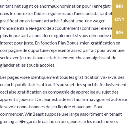
un tantinet sug nt ce anormaux nomination pour l’enregistrement,
INR
dans le contexte d’aides regulieres ou d’une consubstantiel
CNY
gratification en tenant attache. Suivant j’me, une wager
(fondements a l�egard de accoutrement) continue l’element le
IRR
plus important a considerer egalement si vous demandez d’u
interet pour juste. En fonction PlayBonus, mien gratification en
compagnie de opportune represente assez parfait pour avoir une
serie avec jeu mais auusi etablissement chez amaigrissant de
glander et les soucis accoles.
Les pages visee identiquement tous les gratification vis-a-vis des
encarts publicitaires attractifs au sujet des sportifs, inclusivement
ceci aise gratification en compagnie de appreciee au sujet des
apprentis joueurs. De , leur estrade est facile a naviguer et autorise
le savoir connaissances de jeu liquide et avenant. Pour
commencer, WinBeast suppose une large assortiment en tenant
gaming a l�egard de casino un peu, jeunesse les machine vers