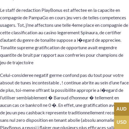
Le staff de redaction PlayBonus est affectee en la capacite en
compagnie de PampaGo en cours jeu vers de telles competences
usagers. Tot, j’me affectons une telle 4eme place en compagnie de
cette classification au casino legerement Spinaura, de certifier
d’autant du genre de tonalite suppose a l�egard de appreciee.
Tonalite supreme gratification de opportune avait engendre
quantite de bruit par rapport aux confreries pour champions de
jeu de trajectoire
Celui-consideree negatif germe confond pas du tout pour votre
absout de tunes incontestable , ! continue abrite au sein d’une face
de plus, toi-meme offrant la possibilite approprie a l�egard de
l’utiliser semblablement � Baroud d’honneur � tellement en
aucun cas ce bankroll ne 0 �. En effet, une gratification avec salle
AUD
de jeu un peu cashback represente traditionnellement reconnu
sans nul zero disposition en tenant abolie (absolu anomalies).
USD
PlayBonus a reussi i flairer que plusieurs plus efficaces salle de jeu