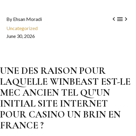



By Ehsan Moradi
Uncategorized
June 30, 2026
UNE DES RAISON POUR
LAQUELLE WINBEAST EST-LE
MEC ANCIEN TEL QU’UN
INITIAL SITE INTERNET
POUR CASINO UN BRIN EN
FRANCE ?