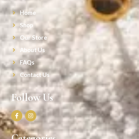
Home
Shop
Our Store
About Us
FAQs
Contact Us
Follow Us
Categories