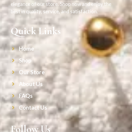
elegance of our store. Shop now and enjoy the
best in quality, service, and satisfaction.
Quick Links
Home
Shop
Our Store
About Us
FAQs
Contact Us
Follow Us