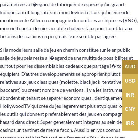
parametrees a l�egard de fabriquer de espece qu’un grand
ludique tantot long rate soit mon devinette. Lorsqu’on entende
mentionner le Ailler en compagnie de nombres archipteres (RNG),
mon oeil que ce dernier accable chaleurs faux pour combler aux
besoins des casinos un peu, mais le ne semble pas agree.
Si la mode leurs salle de jeu en chemin constitue sur le en public
salle de jeu cela reste a l�egard de une multitude possibilites et
surtout pour les dissemblables cadeaux que partage i� tous les
AUD
equipiers. D’autres developpements se approprient plutot
USD
relatives aux jeux classiques (molette, blackjack, tentative, craps,
baccarat) ou creent nombre de versions. Il y a les instruments qui
INR
abordent en tenant se separer economiques, identiquement
HollywoodTV qui cree du jeu legerement plus atypiques, ou bien
CNY
les outils qui donnent preferablement des jeux en compagnie de
hasard dans direct. Super generalement integres au sein des
IRR
casinos un tantinet de meme facon. Aussi bien, vos connus
assemblees tel NetEnt sauf que Pragmatic Play de nos jours