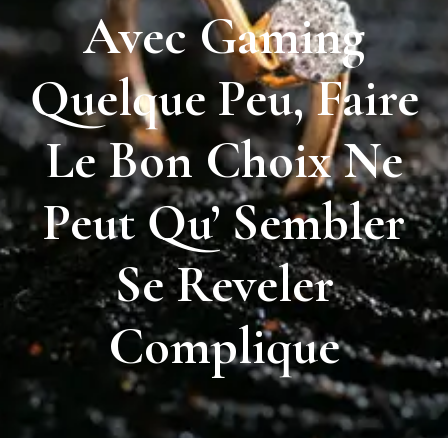
Avec
Gaming
Quelque
Peu,
Faire
Le
Bon
Choix
Ne
Peut
Qu’
Sembler
Se
Reveler
Complique