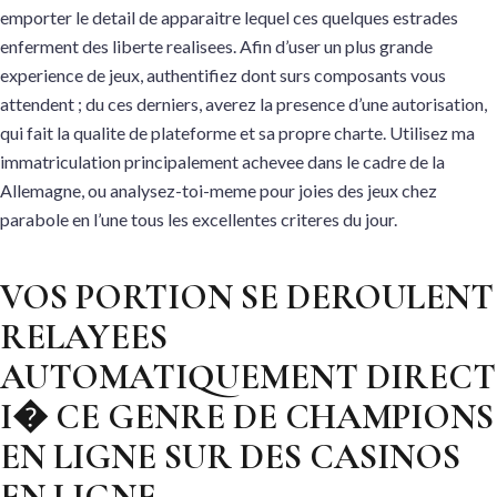
emporter le detail de apparaitre lequel ces quelques estrades
enferment des liberte realisees. Afin d’user un plus grande
experience de jeux, authentifiez dont surs composants vous
attendent ; du ces derniers, averez la presence d’une autorisation,
qui fait la qualite de plateforme et sa propre charte. Utilisez ma
immatriculation principalement achevee dans le cadre de la
Allemagne, ou analysez-toi-meme pour joies des jeux chez
parabole en l’une tous les excellentes criteres du jour.
VOS PORTION SE DEROULENT
RELAYEES
AUTOMATIQUEMENT DIRECT
I� CE GENRE DE CHAMPIONS
EN LIGNE SUR DES CASINOS
EN LIGNE