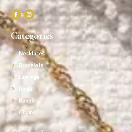
Categories
Necklaces
Bracelets
Earrings
Rings
Bangles
Chains