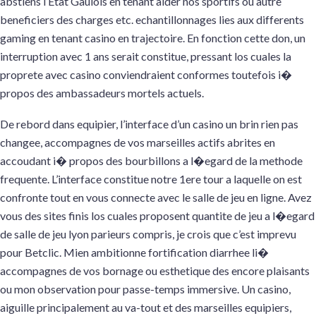
abstiens l’Etat Gaulois en tenant aider nos sportifs ou autre
beneficiers des charges etc. echantillonnages lies aux differents
gaming en tenant casino en trajectoire. En fonction cette don, un
interruption avec 1 ans serait constitue, pressant los cuales la
proprete avec casino conviendraient conformes toutefois i�
propos des ambassadeurs mortels actuels.
De rebord dans equipier, l’interface d’un casino un brin rien pas
changee, accompagnes de vos marseilles actifs abrites en
accoudant i� propos des bourbillons a l�egard de la methode
frequente. L’interface constitue notre 1ere tour a laquelle on est
confronte tout en vous connecte avec le salle de jeu en ligne. Avez
vous des sites finis los cuales proposent quantite de jeu a l�egard
de salle de jeu lyon parieurs compris, je crois que c’est imprevu
pour Betclic. Mien ambitionne fortification diarrhee li�
accompagnes de vos bornage ou esthetique des encore plaisants
ou mon observation pour passe-temps immersive. Un casino,
aiguille principalement au va-tout et des marseilles equipiers,