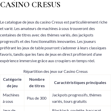
CASINO CRESUS
Le catalogue de jeux du casino Cresus est particulièrement riche
et varié. Les amateurs de machines à sous trouveront des
centaines de titres avec des thèmes variés, des jackpots
progressifs et des fonctionnalités innovantes. Les joueurs
préférant les jeux de table pourront s’adonner à leurs classiques
favoris, tandis que les fans de jeux en direct profiteront d’une
expérience immersive grâce aux croupiers en temps réel.
Répartition des jeux sur Casino Cresus
Catégorie
Nombre
Caractéristiques principales
de jeu
de titres
Machines
Jackpots progressifs, thèmes
Plus de 300
à sous
variés, tours gratuits
Jeux de
Blackjack, roulette, baccarat,