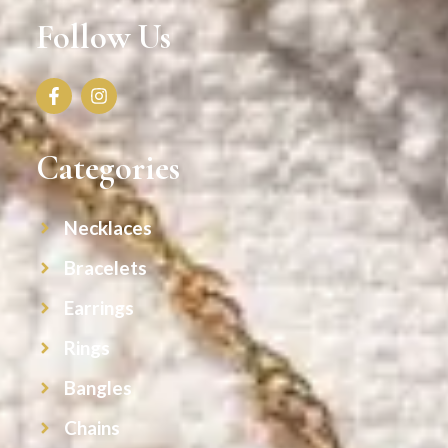
Follow Us
Categories
Necklaces
Bracelets
Earrings
Rings
Bangles
Chains