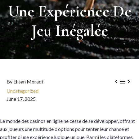
Une
Expérience
De
Jeu
Inégalée



By Ehsan Moradi
Uncategorized
June 17, 2025
Le monde des casinos en ligne ne cesse de se développer, offrant
aux joueurs une multitude d’options pour tenter leur chance et
profiter d’une expérience ludique unique. Parmi les plateformes