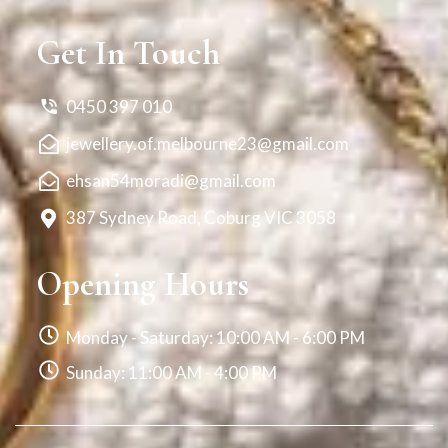
Get In Touch
0450 397 010
jewellery.of.melbourne23@gmail.com
ehsan54moradi@gmail.com
387 Sydney Road, Coburg VIC 3058
Opening Hours
Monday - Saturday: 10:00 AM - 6:00 PM
Sunday: 11:00 AM - 4:00 PM