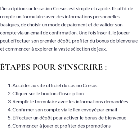
L’inscription sur le casino Cresus est simple et rapide. Il suffit de
remplir un formulaire avec des informations personnelles
basiques, de choisir un mode de paiement et de valider son
compte via un email de confirmation. Une fois inscrit, le joueur
peut effectuer son premier dépôt, profiter du bonus de bienvenue
et commencer à explorer la vaste sélection de jeux.
ÉTAPES POUR S’INSCRIRE :
Accéder au site officiel du casino Cresus
Cliquer sur le bouton d’inscription
Remplir le formulaire avec les informations demandées
Confirmer son compte via le lien envoyé par email
Effectuer un dépôt pour activer le bonus de bienvenue
Commencer à jouer et profiter des promotions