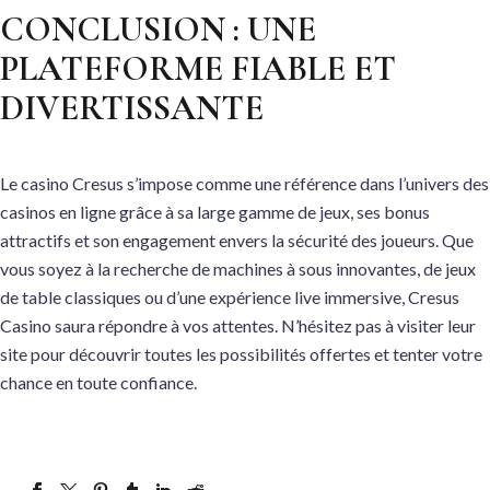
CONCLUSION : UNE
PLATEFORME FIABLE ET
DIVERTISSANTE
Le casino Cresus s’impose comme une référence dans l’univers des
casinos en ligne grâce à sa large gamme de jeux, ses bonus
attractifs et son engagement envers la sécurité des joueurs. Que
vous soyez à la recherche de machines à sous innovantes, de jeux
de table classiques ou d’une expérience live immersive, Cresus
Casino saura répondre à vos attentes. N’hésitez pas à visiter leur
site pour découvrir toutes les possibilités offertes et tenter votre
chance en toute confiance.