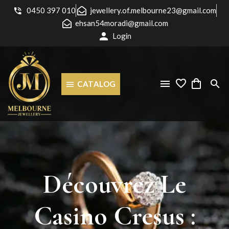
0450 397 010
jewellery.of.melbourne23@gmail.com
ehsan54moradi@gmail.com
Login
CATALOG
Découvrez
Le
Casino
Cresus
: