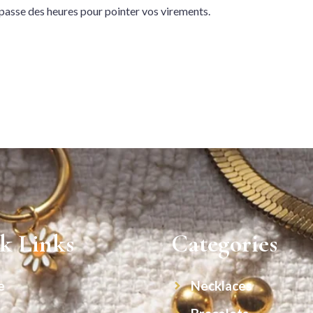
s passe des heures pour pointer vos virements.
k Links
Categories
e
Necklaces