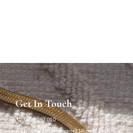
Get In Touch
0450 397 010
jewellery.of.melbourne23@gmail.com