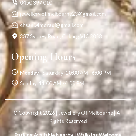
0450 397 010
jewellery.of.melbourne23@gmail.com
ehsan54moradi@gmail.com
387 Sydney Road, Coburg VIC 3058
Opening Hours
Monday - Saturday: 10:00 AM - 6:00 PM
Sunday: 11:00 AM - 4:00 PM
© Copyright 2026 | Jewellery Of Melbourne | All
Rights Reserved
Parking Available Nearby | Walk-Ins Welcome