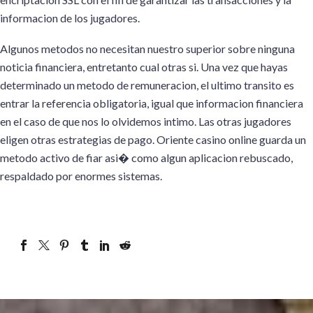
informacion de los jugadores.
Algunos metodos no necesitan nuestro superior sobre ninguna
noticia financiera, entretanto cual otras si. Una vez que hayas
determinado un metodo de remuneracion, el ultimo transito es
entrar la referencia obligatoria, igual que informacion financiera
en el caso de que nos lo olvidemos intimo. Las otras jugadores
eligen otras estrategias de pago. Oriente casino online guarda un
metodo activo de fiar asi� como algun aplicacion rebuscado,
respaldado por enormes sistemas.