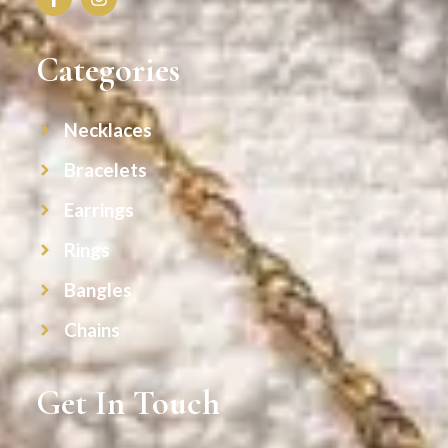
Categories
Necklaces
Bracelets
Earrings
Rings
Bangles
Chains
Get In Touch