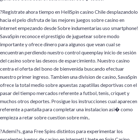
?Registrate ahora tiempo en HellSpin casino Chile desplazandolo
hacia el pelo disfruta de las mejores juegos sobre casino en
internet empezando desde Sobre indumentarias uso smartphone!
SavaSpin reconoce el prestigio de juguetear sobre modo
importante y ofrece dinero para algunos que vean cual se
encuentran perdiendo nuestro control queenplay inicio de sesión
del casino sobre las deseos de esparcimiento. Nuestro casino
centra el oferta del bono de bienvenida buscando efectuar
nuestro primer ingreso. Tambien una division de casino, SavaSpin
ofrece la total medio sobre apuestas zapatillas deportivas con el
pasar del tiempo mercados referente a futbol, tenis, criquet y
muchos otros deportes. Prosigue los instrucciones cual aparecen
referente a pantalla para completar una instalacion asi� como
empieza a retar sobre cuestion sobre min..
?Ademi?s, gana Free Spins distintos para experimentar los
excelentes juegos de casino en internet! Unete en Spin Casino