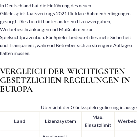
In Deutschland hat die Einführung des neuen
Glücksspielstaatsvertrags 2021 für klare Rahmenbedingungen
gesorgt. Dies betrifft unter anderem Lizenzvergaben,
Werbebeschränkungen und Maßnahmen zur
Spielsuchtprävention. Für Spieler bedeutet dies mehr Sicherheit
und Transparenz, während Betreiber sich an strengere Auflagen
halten müssen.
VERGLEICH DER WICHTIGSTEN
GESETZLICHEN REGELUNGEN IN
EUROPA
Übersicht der Glücksspielregulierung in ausg
Max.
Land
Lizenzsystem
Werbeb
Einsatzlimit
Bundesweit,