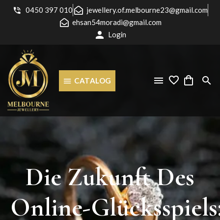
0450 397 010
jewellery.of.melbourne23@gmail.com
ehsan54moradi@gmail.com
Login
CATALOG
Die
Zukunft
Des
Online-Glücksspiels