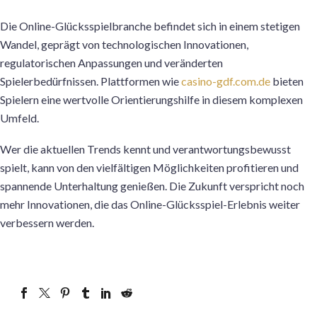
Die Online-Glücksspielbranche befindet sich in einem stetigen
Wandel, geprägt von technologischen Innovationen,
regulatorischen Anpassungen und veränderten
Spielerbedürfnissen. Plattformen wie
casino-gdf.com.de
bieten
Spielern eine wertvolle Orientierungshilfe in diesem komplexen
Umfeld.
Wer die aktuellen Trends kennt und verantwortungsbewusst
spielt, kann von den vielfältigen Möglichkeiten profitieren und
spannende Unterhaltung genießen. Die Zukunft verspricht noch
mehr Innovationen, die das Online-Glücksspiel-Erlebnis weiter
verbessern werden.