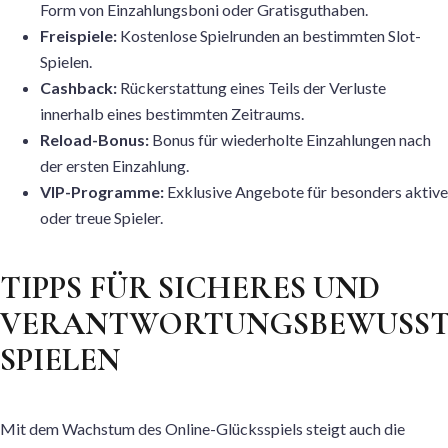
Form von Einzahlungsboni oder Gratisguthaben.
Freispiele:
Kostenlose Spielrunden an bestimmten Slot-
Spielen.
Cashback:
Rückerstattung eines Teils der Verluste
innerhalb eines bestimmten Zeitraums.
Reload-Bonus:
Bonus für wiederholte Einzahlungen nach
der ersten Einzahlung.
VIP-Programme:
Exklusive Angebote für besonders aktive
oder treue Spieler.
TIPPS FÜR SICHERES UND
VERANTWORTUNGSBEWUSST
SPIELEN
Mit dem Wachstum des Online-Glücksspiels steigt auch die