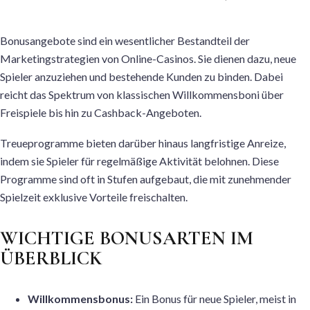
Bonusangebote sind ein wesentlicher Bestandteil der
Marketingstrategien von Online-Casinos. Sie dienen dazu, neue
Spieler anzuziehen und bestehende Kunden zu binden. Dabei
reicht das Spektrum von klassischen Willkommensboni über
Freispiele bis hin zu Cashback-Angeboten.
Treueprogramme bieten darüber hinaus langfristige Anreize,
indem sie Spieler für regelmäßige Aktivität belohnen. Diese
Programme sind oft in Stufen aufgebaut, die mit zunehmender
Spielzeit exklusive Vorteile freischalten.
WICHTIGE BONUSARTEN IM
ÜBERBLICK
Willkommensbonus:
Ein Bonus für neue Spieler, meist in