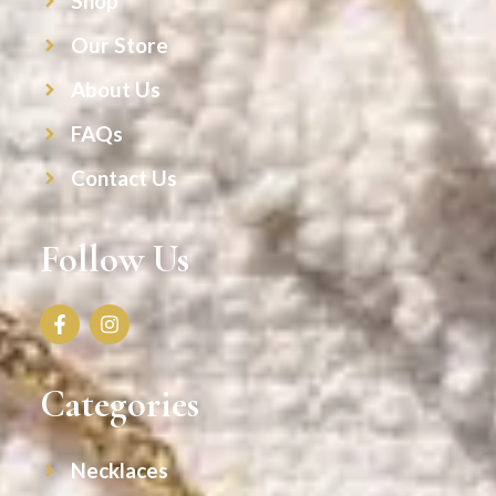
Shop
Our Store
About Us
FAQs
Contact Us
Follow Us
Categories
Necklaces