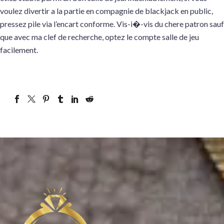
voulez divertir a la partie en compagnie de blackjack en public,
pressez pile via l’encart conforme. Vis-i�-vis du chere patron sauf
que avec ma clef de recherche, optez le compte salle de jeu
facilement.