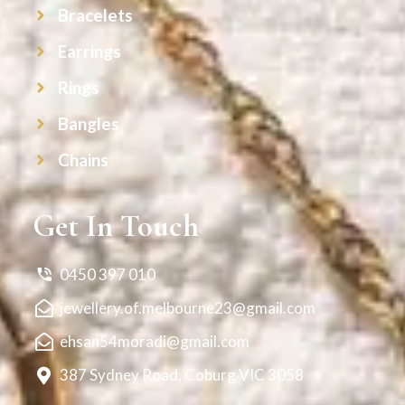
Bracelets
Earrings
Rings
Bangles
Chains
Get In Touch
0450 397 010
jewellery.of.melbourne23@gmail.com
ehsan54moradi@gmail.com
387 Sydney Road, Coburg VIC 3058