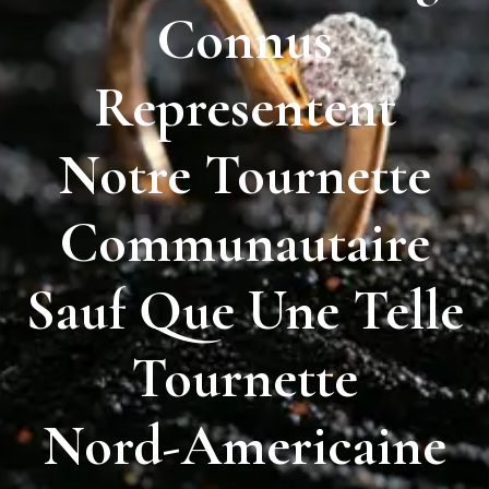
Connus
Representent
Notre
Tournette
Communautaire
Sauf
Que
Une
Telle
Tournette
Nord-Americaine