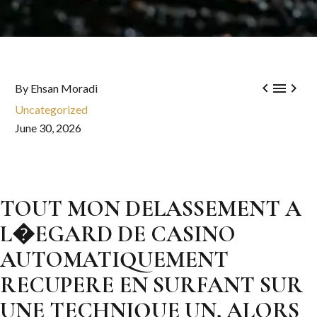



By Ehsan Moradi
Uncategorized
June 30, 2026
TOUT MON DELASSEMENT A
L�EGARD DE CASINO
AUTOMATIQUEMENT
RECUPERE EN SURFANT SUR
UNE TECHNIQUE UN, ALORS