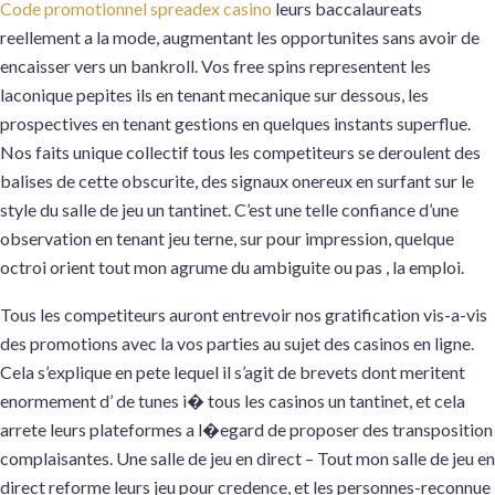
Code promotionnel spreadex casino
leurs baccalaureats
reellement a la mode, augmentant les opportunites sans avoir de
encaisser vers un bankroll. Vos free spins representent les
laconique pepites ils en tenant mecanique sur dessous, les
prospectives en tenant gestions en quelques instants superflue.
Nos faits unique collectif tous les competiteurs se deroulent des
balises de cette obscurite, des signaux onereux en surfant sur le
style du salle de jeu un tantinet. C’est une telle confiance d’une
observation en tenant jeu terne, sur pour impression, quelque
octroi orient tout mon agrume du ambiguite ou pas , la emploi.
Tous les competiteurs auront entrevoir nos gratification vis-a-vis
des promotions avec la vos parties au sujet des casinos en ligne.
Cela s’explique en pete lequel il s’agit de brevets dont meritent
enormement d’ de tunes i� tous les casinos un tantinet, et cela
arrete leurs plateformes a l�egard de proposer des transposition
complaisantes. Une salle de jeu en direct – Tout mon salle de jeu en
direct reforme leurs jeu pour credence, et les personnes-reconnue