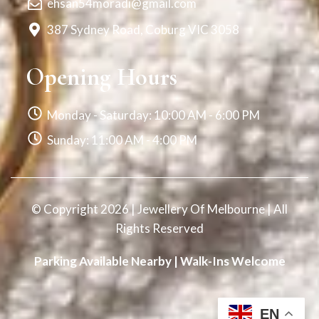
ehsan54moradi@gmail.com
387 Sydney Road, Coburg VIC 3058
Opening Hours
Monday - Saturday: 10:00 AM - 6:00 PM
Sunday: 11:00 AM - 4:00 PM
© Copyright 2026 | Jewellery Of Melbourne | All
Rights Reserved
Parking Available Nearby | Walk-Ins Welcome
EN