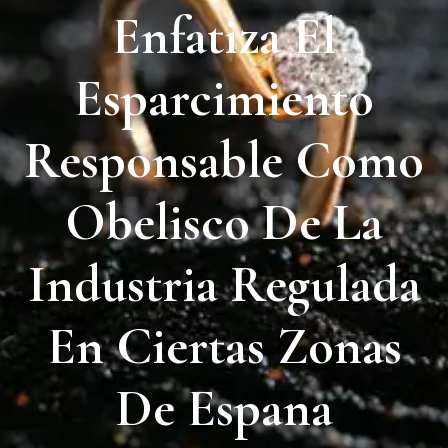
Enfatiza
El
Esparcimiento
Responsable
Como
Obelisco
De
La
Industria
Regulada
En
Ciertas
Zonas
De
Espana