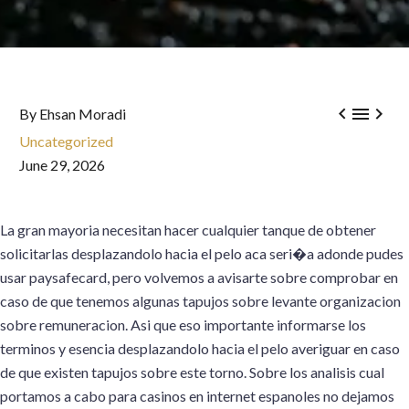



By Ehsan Moradi
Uncategorized
June 29, 2026
La gran mayoria necesitan hacer cualquier tanque de obtener
solicitarlas desplazandolo hacia el pelo aca seri�a adonde pudes
usar paysafecard, pero volvemos a avisarte sobre comprobar en
caso de que tenemos algunas tapujos sobre levante organizacion
sobre remuneracion. Asi que eso importante informarse los
terminos y esencia desplazandolo hacia el pelo averiguar en caso
de que existen tapujos sobre este torno. Sobre los analisis cual
portamos a cabo para casinos en internet espanoles no dejamos