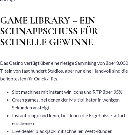
GAME LIBRARY – EIN
SCHNAPPSCHUSS FÜR
SCHNELLE GEWINNE
Das Casino verfügt über eine riesige Sammlung von über 8.000
Titeln von fast hundert Studios, aber nur eine Handvoll sind die
beliebtesten für Quick‑Hits.
Slot machines mit instant win icons und RTP über 95%
Crash games, bei denen der Multiplikator in wenigen
Sekunden ansteigt
Instant bingo und keno, bei denen die Ergebnisse sofort
erscheinen
Live dealer blackjack mit schnellen Wett-Runden