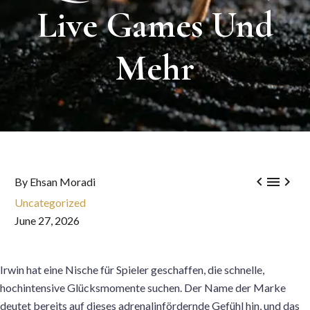
Live
Games
Und
Mehr



By Ehsan Moradi
Uncategorized
June 27, 2026
Irwin hat eine Nische für Spieler geschaffen, die schnelle,
hochintensive Glücksmomente suchen. Der Name der Marke
deutet bereits auf dieses adrenalinfördernde Gefühl hin, und das