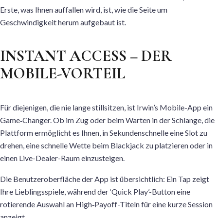
Erste, was Ihnen auffallen wird, ist, wie die Seite um
Geschwindigkeit herum aufgebaut ist.
INSTANT ACCESS – DER
MOBILE-VORTEIL
Für diejenigen, die nie lange stillsitzen, ist Irwin’s Mobile-App ein
Game‑Changer. Ob im Zug oder beim Warten in der Schlange, die
Plattform ermöglicht es Ihnen, in Sekundenschnelle eine Slot zu
drehen, eine schnelle Wette beim Blackjack zu platzieren oder in
einen Live-Dealer-Raum einzusteigen.
Die Benutzeroberfläche der App ist übersichtlich: Ein Tap zeigt
Ihre Lieblingsspiele, während der ‘Quick Play’-Button eine
rotierende Auswahl an High‑Payoff-Titeln für eine kurze Session
anzeigt.