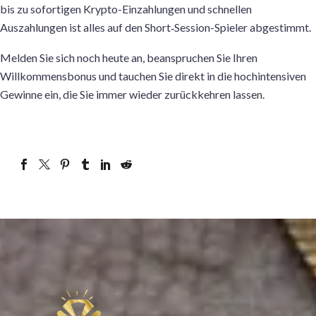
bis zu sofortigen Krypto-Einzahlungen und schnellen
Auszahlungen ist alles auf den Short‑Session-Spieler abgestimmt.
Melden Sie sich noch heute an, beanspruchen Sie Ihren
Willkommensbonus und tauchen Sie direkt in die hochintensiven
Gewinne ein, die Sie immer wieder zurückkehren lassen.