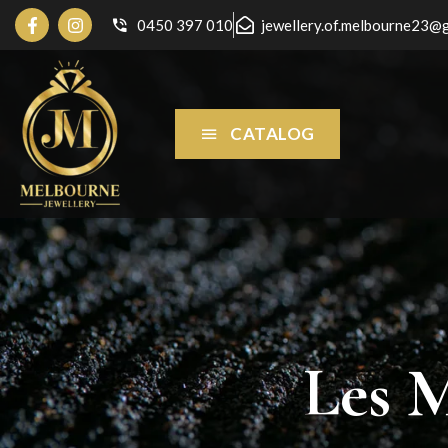
0450 397 010
jewellery.of.melbourne23@
CATALOG
Les
M