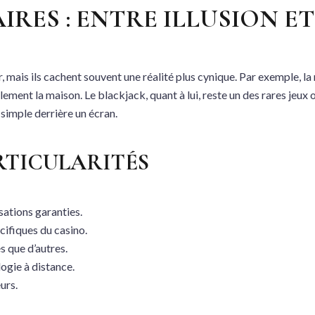
AIRES : ENTRE ILLUSION E
 mais ils cachent souvent une réalité plus cynique. Par exemple, la 
ment la maison. Le blackjack, quant à lui, reste un des rares jeux o
 simple derrière un écran.
RTICULARITÉS
sations garanties.
cifiques du casino.
s que d’autres.
ogie à distance.
urs.