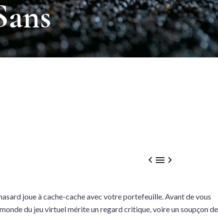
Sans



le hasard joue à cache-cache avec votre portefeuille. Avant de vous
 monde du jeu virtuel mérite un regard critique, voire un soupçon de