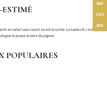
INR
-ESTIMÉ
CNY
IRR
ir en safari sans savoir où est la sortie. La bankroll, c’est votre
stingue le joueur éclairé du pigeon.
UX POPULAIRES