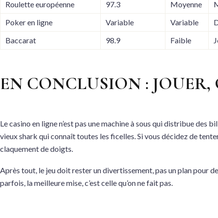
Roulette européenne
97.3
Moyenne
M
Poker en ligne
Variable
Variable
D
Baccarat
98.9
Faible
J
EN CONCLUSION : JOUER, 
Le casino en ligne n’est pas une machine à sous qui distribue des bi
vieux shark qui connaît toutes les ficelles. Si vous décidez de tent
claquement de doigts.
Après tout, le jeu doit rester un divertissement, pas un plan pour d
parfois, la meilleure mise, c’est celle qu’on ne fait pas.