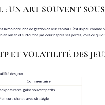
 : UN ART SOUVENT SOUS
s la moindre idée de gestion de leur capital. C’est un peu comme part
en miser, et surtout ne pas courir après ses pertes, voilà ce qui di
TP ET VOLATILITÉ DES JE
tilité des jeux
Commentaire
ackpots rares, gains souvent petits
eilleure chance avec stratégie