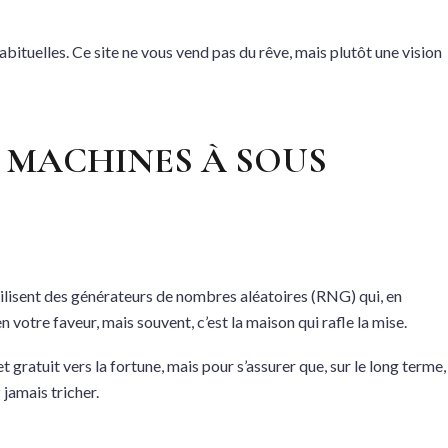
bituelles. Ce site ne vous vend pas du rêve, mais plutôt une vision
S MACHINES À SOUS
ilisent des générateurs de nombres aléatoires (RNG) qui, en
n votre faveur, mais souvent, c’est la maison qui rafle la mise.
et gratuit vers la fortune, mais pour s’assurer que, sur le long terme,
 jamais tricher.