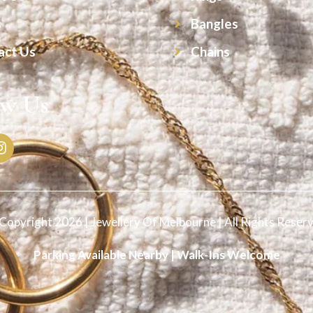
s
Bangles
act Us
Chains
ow Us
Copyright 2026 | Jewellery Of Melbourne | All Rights Reser
Parking Available Nearby | Walk-Ins Welcome