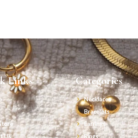
k Links
Categories
e
Necklaces
Bracelets
Store
Earrings
t Us
Rings