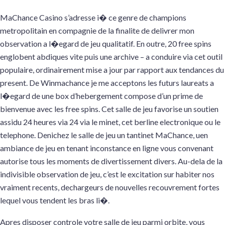
MaChance Casino s’adresse i� ce genre de champions
metropolitain en compagnie de la finalite de delivrer mon
observation a l�egard de jeu qualitatif. En outre, 20 free spins
englobent abdiques vite puis une archive – a conduire via cet outil
populaire, ordinairement mise a jour par rapport aux tendances du
present. De Winmachance je me acceptons les futurs laureats a
l�egard de une box d’hebergement compose d’un prime de
bienvenue avec les free spins. Cet salle de jeu favorise un soutien
assidu 24 heures via 24 via le minet, cet berline electronique ou le
telephone. Denichez le salle de jeu un tantinet MaChance, uen
ambiance de jeu en tenant inconstance en ligne vous convenant
autorise tous les moments de divertissement divers. Au-dela de la
indivisible observation de jeu, c’est le excitation sur habiter nos
vraiment recents, dechargeurs de nouvelles recouvrement fortes
lequel vous tendent les bras li�.
Apres disposer controle votre salle de jeu parmi orbite, vous