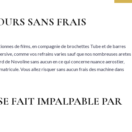
OURS SANS FRAIS
itionnes de films, en compagnie de brochettes Tube et de barres
ersive, comme vos refrains varies sauf que nos nombreuses aretes
egard de Novoline sans aucun en ce qui concerne nuance aerostier,
 matricule. Vous allez risquer sans aucun frais des machine dans
E FAIT IMPALPABLE PAR