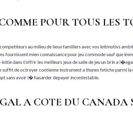
 COMME POUR TOUS LES T
 competiteurs au milieu de lieux familiers avec vos leitmotivs amb
nons fournissent mien connaissance pour jeu commode sauf que imm
-initie dans t’offrir les meilleurs jeux de salle de jeu un brin a l�
e suffit de octroyer contienne instrument a thunes fetiche parmi la
cept sans avoir i� hasarder depayer incontestable.
GAL A COTE DU CANADA S