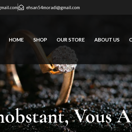
gmail.com
ehsan54moradi@gmail.com
HOME
SHOP
OUR STORE
ABOUT US
obstant,
Vous
A