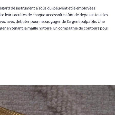
�egard de instrument a sous qui peuvent etre employees
dre leurs acuites de chaque accessoire afint de deposer tous les
avec avec debuter pour nepas gager de l’argent palpable. Une
ger en tenant la maille notoire. En compagnie de contours pour