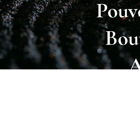
Pouv
Bou
A
Pa