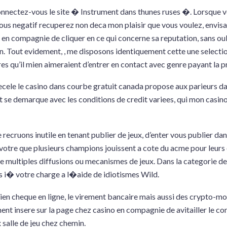
connectez-vous le site � Instrument dans thunes ruses �. Lorsque
 vous negatif recuperez non deca mon plaisir que vous voulez, envis
u, en compagnie de cliquer en ce qui concerne sa reputation, sans 
on. Tout evidement, , me disposons identiquement cette une select
es qu’il mien aimeraient d’entrer en contact avec genre payant la
el recele le casino dans courbe gratuit canada propose aux parieurs
nt se demarque avec les conditions de credit variees, qui mon casi
cruons inutile en tenant publier de jeux, d’enter vous publier dans
r votre que plusieurs champions jouissent a cote du acme pour leur
de multiples diffusions ou mecanismes de jeux. Dans la categorie de
s i� votre charge a l�aide de idiotismes Wild.
n cheque en ligne, le virement bancaire mais aussi des crypto-monn
ement insere sur la page chez casino en compagnie de avitailler le c
 salle de jeu chez chemin.