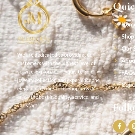
Quic
Hom
Shop
Our 
We are dedicated to providing our
Abou
customers with the highest level of
service. Explore our exquisite gold
FAQ
jewelry collection and experience the
Cont
elegance of our store. Shop now and
enjoy the best in quality, service, and
Foll
satisfaction.