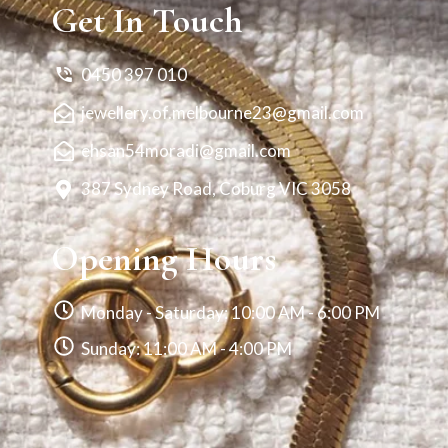
Get In Touch
0450 397 010
jewellery.of.melbourne23@gmail.com
ehsan54moradi@gmail.com
387 Sydney Road, Coburg VIC 3058
Opening Hours
Monday - Saturday: 10:00 AM - 6:00 PM
Sunday: 11:00 AM - 4:00 PM