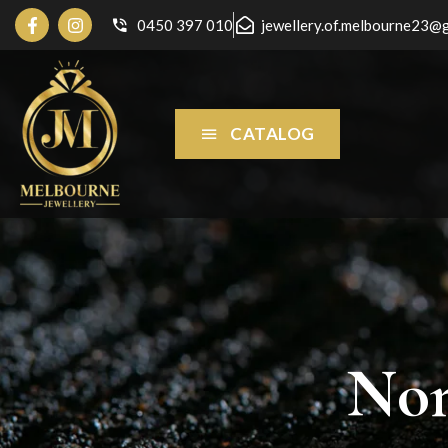
0450 397 010
jewellery.of.melbourne23@
CATALOG
Non