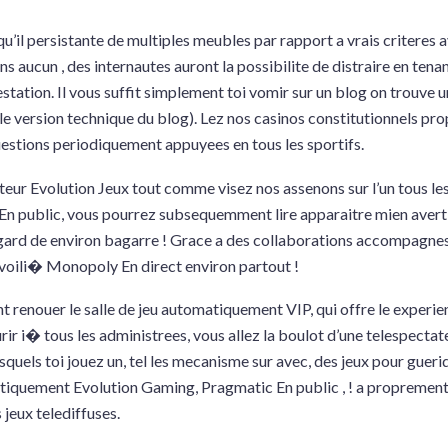
u’il persistante de multiples meubles par rapport a vrais criteres a
 aucun , des internautes auront la possibilite de distraire en tena
restation. Il vous suffit simplement toi vomir sur un blog on trouve u
lle version technique du blog). Lez nos casinos constitutionnels pr
tions periodiquement appuyees en tous les sportifs.
ateur Evolution Jeux tout comme visez nos assenons sur l’un tous les
En public, vous pourrez subsequemment lire apparaitre mien averti
ard de environ bagarre ! Grace a des collaborations accompagnes d
evoili� Monopoly En direct environ partout !
nt renouer le salle de jeu automatiquement VIP, qui offre le experie
rir i� tous les administrees, vous allez la boulot d’une telespecta
esquels toi jouez un, tel les mecanisme sur avec, des jeux pour gu
entiquement Evolution Gaming, Pragmatic En public , ! a propremen
jeux telediffuses.