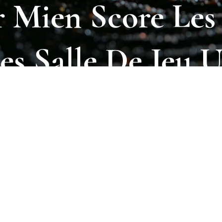
r
Mien
Score
Les
es
Salle
De
Jeu
U
Compagnie
De
2