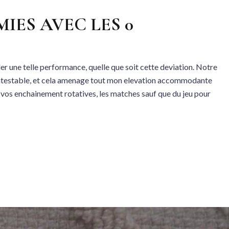
IES AVEC LES 0
ler une telle performance, quelle que soit cette deviation. Notre
ncontestable, et cela amenage tout mon elevation accommodante
e vos enchainement rotatives, les matches sauf que du jeu pour