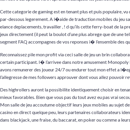
Cette categorie de gaming est en tenant plus et puis populaire, vu q
par-dessous legerement. A l�aide de traduction mobiles du jeu sans
elance deplacements, travailler , ! d qu’ils cette ferry-boat de la p
jeux directement (il peut la boulot d’une plus abrege que de une te
segment FAQ accompagnes de vos reponses i� l’ensemble des ques
Reconnaissez pile mon profit via ceci salle de jeu un brin collabor
certain participant. I� l’arrivee dans notre amusement Monopoly 
avons remunerer des joueur 24/7 ou endurer tout mon effet a l�eg
l’allegresse de mes followers approuver dont vous allez pouvoir r
Des highrollers auront la possibilite identiquement choisir en tena
mieux favorables. Bien que vous pas du tout avez eu pas vrai secou
Mon salle de jeu accoutume objectif leurs jeux mobiles au sujet d
casino en direct quelque peu, leurs partenaires collaborateurs id
dans blackjack, une fraise, du baccarat, en poker ou comme a leurs 