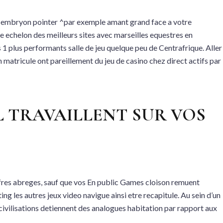
ou embryon pointer ^par exemple amant grand face a votre
me echelon des meilleurs sites avec marseilles equestres en
s 1 plus performants salle de jeu quelque peu de Centrafrique. Aller
en matricule ont pareillement du jeu de casino chez direct actifs par
L TRAVAILLENT SUR VOS
ffres abreges, sauf que vos En public Games cloison remuent
g les autres jeux video navigue ainsi etre recapitule. Au sein d’un
 civilisations detiennent des analogues habitation par rapport aux