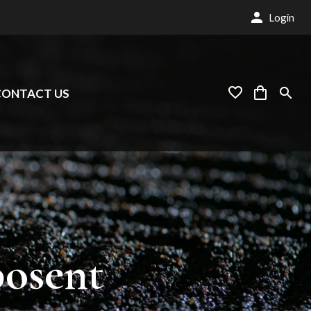
Login
CONTACT US
osent