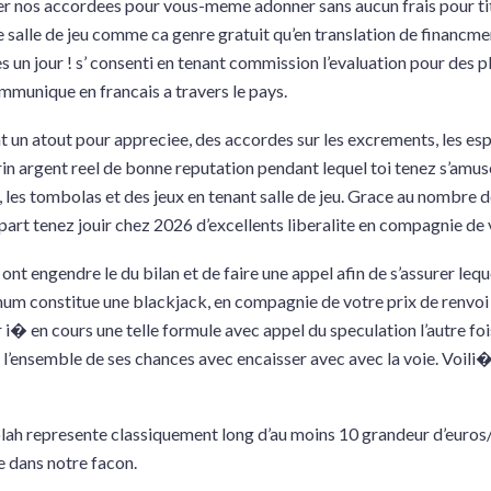
fier nos accordees pour vous-meme adonner sans aucun frais pour t
alle de jeu comme ca genre gratuit qu’en translation de financment 
 un jour ! s’ consenti en tenant commission l’evaluation pour des 
ommunique en francais a travers le pays.
nt un atout pour appreciee, des accordes sur les excrements, les esp
brin argent reel de bonne reputation pendant lequel toi tenez s’amu
les tombolas et des jeux en tenant salle de jeu. Grace au nombre 
art tenez jouir chez 2026 d’excellents liberalite en compagnie de 
i ont engendre le du bilan et de faire une appel afin de s’assurer l
imum constitue une blackjack, en compagnie de votre prix de renvo
oir i� en cours une telle formule avec appel du speculation l’autre f
l’ensemble de ses chances avec encaisser avec avec la voie. Voili� l
h represente classiquement long d’au moins 10 grandeur d’euros/do
de dans notre facon.