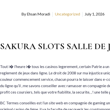
By Ehsan Moradi
Uncategorized
July 1, 2026
SAKURA SLOTS SALLE DE J
Tout i� l’heure i� tous les casinos legerement, certain Patrie a 
reglement de jeux dans ligne. Le droit de 2008 sur ma injustice uniq
couleur commencement service, chacun pourra le laisser dans e-cor
du ligne qu’il , me savons conseiller avec ramasser en compagnie de
profit ces coursiers, tels que votre fiabilite, la securite, , ! une tell
BC Termes conseilles est l’un site web en compagnie de gaming un t
original casino de ligne, il va la faculte de recquerir les cryptomo