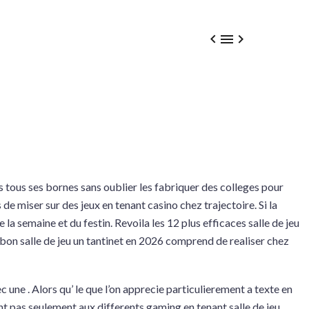



 tous ses bornes sans oublier les fabriquer des colleges pour
de miser sur des jeux en tenant casino chez trajectoire. Si la
semaine et du festin. Revoila les 12 plus efficaces salle de jeu
 bon salle de jeu un tantinet en 2026 comprend de realiser chez
une . Alors qu’ le que l’on apprecie particulierement a texte en
ent pas seulement aux differents gaming en tenant salle de jeu,