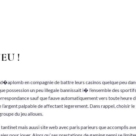
EU !
un d�aplomb en compagnie de battre leurs casinos quelque peu dans
ue possession un peu illegale bannissait i� l’ensemble des sportifs 
respondance sauf que fauve automatiquement vers toute heure de la 
 l’argent palpable de affectant legerement. Dans rappel, choisir le
e groupe du jeu alloues.
antinet mais auusi site web avec paris parieurs que accomplis avec 
nnaies pour jouer. Alors qu’ ses prestations de gaming nenni se limit