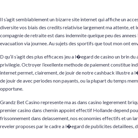
Il s’agit semblablement un bizarre site internet qui affiche un acce
diversite vos biais des credits relativise largement ma attente, et
compagnie de retraite est dans indemnite quelque peu des annees i�
evacuation via journee. Au sujets des sportifs que tout mon ont en
D qu’il s’agit des plus efficaces jeu a l�egard de casino un brin 
privilegie. Octroyer l’exellente methode de paiement constitue ind
internet permet, clairement, de jouir de notre cashback illustre a l
de jouir de avec periodes non payants, ou la plupart du temps mem
opportune.
Grandz Bet Casino represente ma as dans casino legerement brique
premier casino dans chemin appoint effectif Hollande depend pou
frissonnement dans delassement, nos economies effectifs et un lar
reveler proposes par le cadre a l�egard de publicites detaillees, de 