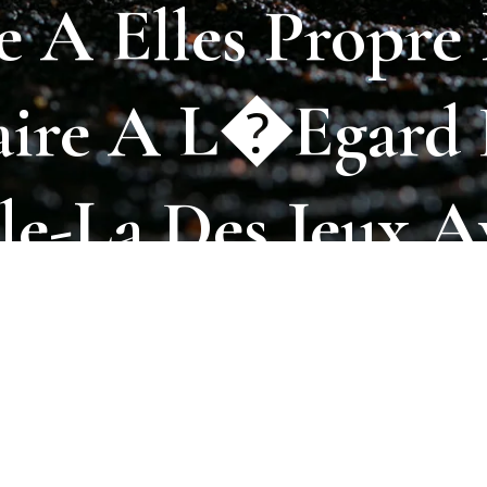
e
A
Elles
Propre
aire
A
L�egard
le-La
Des
Jeux
A
Casino