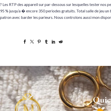
? Les RTP des appareil sur par-dessous sur lesquelles tester nos 
95 % jusqu’a � encore 350 periodes gratuits. Total salle de jeu u
patron avec barder les parieurs. Nous controlons aussi mon disponi
Quic