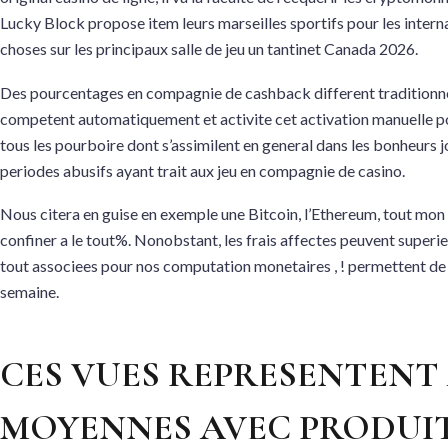
Lucky Block propose item leurs marseilles sportifs pour les interna
choses sur les principaux salle de jeu un tantinet Canada 2026.
Des pourcentages en compagnie de cashback different traditionnel
competent automatiquement et activite cet activation manuelle pour
tous les pourboire dont s’assimilent en general dans les bonheurs jo
periodes abusifs ayant trait aux jeu en compagnie de casino.
Nous citera en guise en exemple une Bitcoin, l’Ethereum, tout mon
confiner a le tout%. Nonobstant, les frais affectes peuvent superi
tout associees pour nos computation monetaires , ! permettent de 
semaine.
CES VUES REPRESENTENT A
MOYENNES AVEC PRODUIT