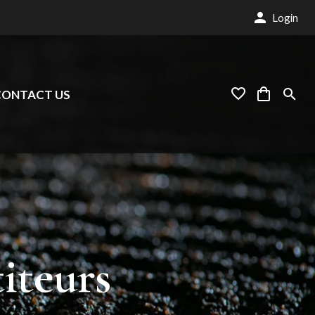
Login
CONTACT US
iteurs