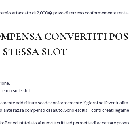
 premio attaccato di 2,000� privo di terreno conformemente tenta
OMPENSA CONVERTITI PO
A STESSA SLOT
ione.
emio sulle slot.
amente addirittura scade conformemente 7 giorni nell’eventualita 
ante razza compenso di saluto. Sono esclusi i conti creati legam
Bet ed intitolato ai nuovi iscritti ed permette di accettare pron