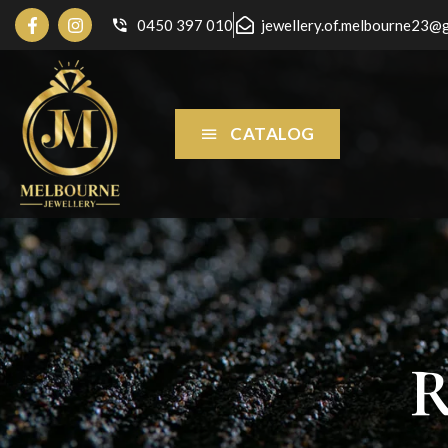
0450 397 010
jewellery.of.melbourne23@
CATALOG
R