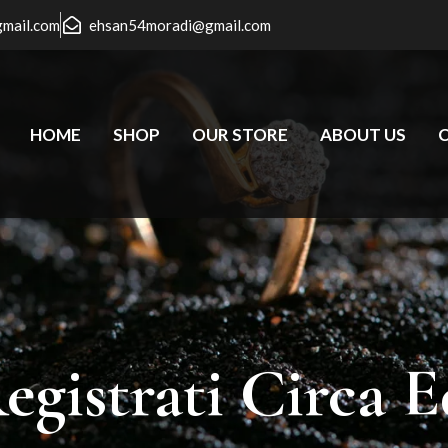
gmail.com
ehsan54moradi@gmail.com
HOME
SHOP
OUR STORE
ABOUT US
egistrati
Circa
E