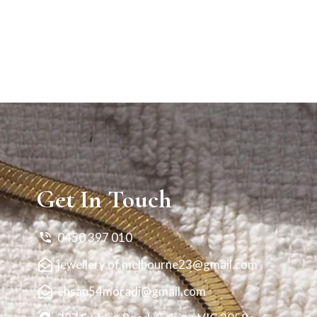
Get In Touch
0450 397 010
jewellery.of.melbourne23@gmail.com
ehsan54moradi@gmail.com