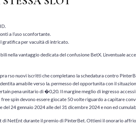
A STESSA SLOT
ID.
nti a l’uso sconfortante.
 gratifica per vacuità di intricato.
bili nella vantaggio dedicata del confusione BetX. L’eventuale acce
pra rso nuovi iscritti che completano la schedatura contro PinterB
entita amabile verso la. permesso del opportunita con il situazion
rtain pena unitario di �0,20. Il margine meglio di ingresso accessib
dai free spin devono essere giocate 50 volte riguardo a capitare c
lle del 24 gennaio 2024 alle del 31 dicembre 2024 e non ed cumula
t di NetEnt durante il premio di PinterBet. Ottieni il onorario affr