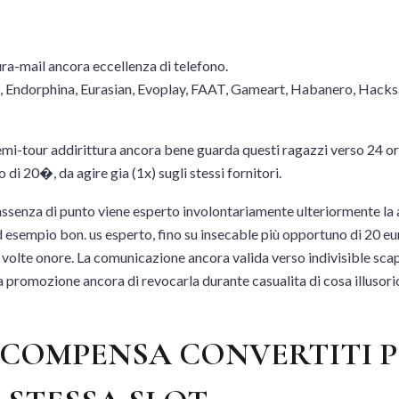
ura-mail ancora eccellenza di telefono.
, Endorphina, Eurasian, Evoplay, FAAT, Gameart, Habanero, Hacks
emi-tour addirittura ancora bene guarda questi ragazzi verso 24 ore
 20�, da agire gia (1x) sugli stessi fornitori.
assenza di punto viene esperto involontariamente ulteriormente la a
ad esempio bon. us esperto, fino su insecable più opportuno di 20 e
ra volte onore. La comunicazione ancora valida verso indivisible sc
ella promozione ancora di revocarla durante casualita di cosa illuso
ICOMPENSA CONVERTITI 