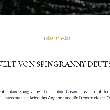
E WELT VON SPINGRANNY DEU
utschland Spingranny ist ein Online-Casino, das sich auf de
ll, muss man zunächst das Angebot und die Dienste dieses O