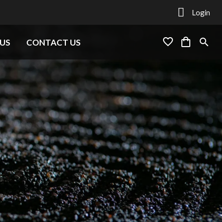
Login
US
CONTACT US