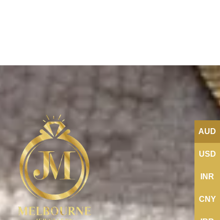
AUD
USD
INR
CNY