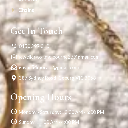
Chains
Get In Touch
0450 397 010
jewellery.of.melbourne23@gmail.com
ehsan54moradi@gmail.com
387 Sydney Road, Coburg VIC 3058
Opening Hours
Monday - Saturday: 10:00 AM - 6:00 PM
Sunday: 11:00 AM - 4:00 PM