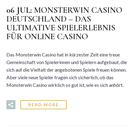
06 JUL:
MONSTERWIN CASINO
DEUTSCHLAND – DAS
ULTIMATIVE SPIELERLEBNIS
FÜR ONLINE CASINO
Das Monsterwin Casino hat in kürzester Zeit eine treue
Gemeinschaft von Spielerinnen und Spielern aufgebaut, die
sich auf die Vielfalt der angebotenen Spiele freuen können.
Aber viele neue Spieler fragen sich sicherlich, ob das
Monsterwin Casino wirklich so gut ist, wie es sich anhört.
READ MORE