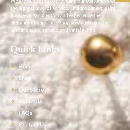
We are dedicated to providing our customers with
the highest level of service. Explore our exquisite
gold jewelry collection and experience the
elegance of our store. Shop now and enjoy the
best in quality, service, and satisfaction.
Quick Links
Home
Shop
Our Store
About Us
FAQs
Contact Us