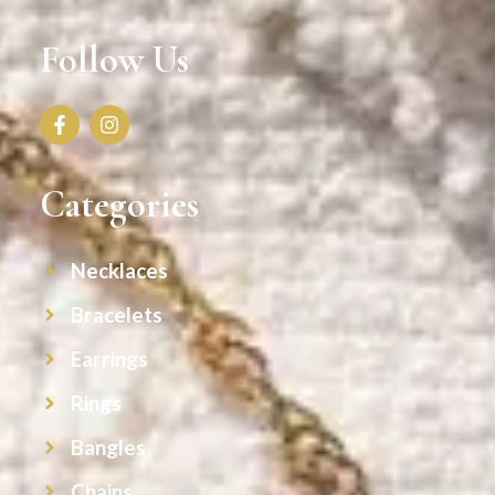
Follow Us
Categories
Necklaces
Bracelets
Earrings
Rings
Bangles
Chains