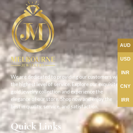
AUD
USD
INR
We are dedicated to providing our customers with
the highest level of service. Explore our exquisite
CNY
gold jewelry collection and experience the
elegance of our store. Shop now and enjoy the
IRR
best in quality, service, and satisfaction.
Quick Links