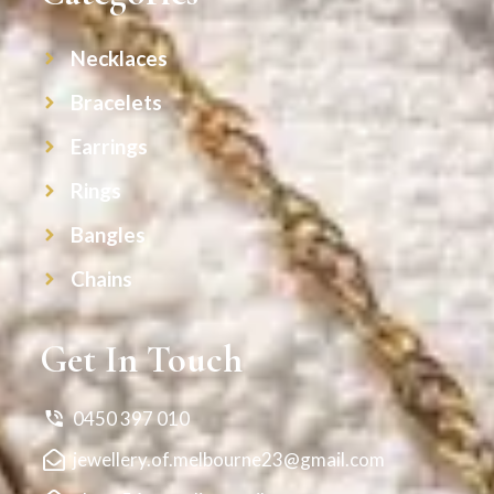
Necklaces
Bracelets
Earrings
Rings
Bangles
Chains
Get In Touch
0450 397 010
jewellery.of.melbourne23@gmail.com