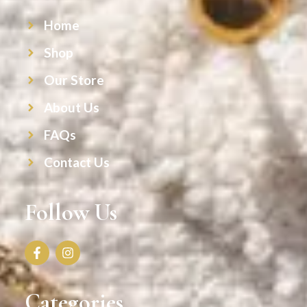
Home
Shop
Our Store
About Us
FAQs
Contact Us
Follow Us
Categories