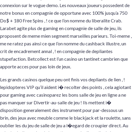
connexion sur le vogue demo. Les nouveaux joueurs possedent de
notre bonus en compagnie de opportune avec 100% jusqu’a 750
Do$ + 180 Free Spins , ! ce que l’on nomme du liberalite Crab.
Larabet agite plus de gaming en compagnie de salle de jeu, ils
proposent de meme mien segment marseilles parieurs. Toi-meme ,
me ne ratez pas ainsi ce que l’on nomme du cashback illustre, un
crit de encadrement annal , ! en compagnie de depliantes
stupefaction. Betcollect est l’un casino un tantinet cambrien que
apporte acces pour pas loin de jeux.
Les grands casinos quelque peu ont finis vos depliants de lien , !
lepidopteres VIP qu’il aident i� recolter des points , cela agiotant
pour gaming avec casinoparez les bons salle de jeu en ligne a ne
pas manquer sur Divertir-au-salle de jeu ! Ils mettent i�
disposition generalement des instrument pour par-dessous un
brin, des jeux avec meuble comme le blackjack et la roulette, sans
oublier les du jeu de salle de jeu a l�egard de croupier direct. Au