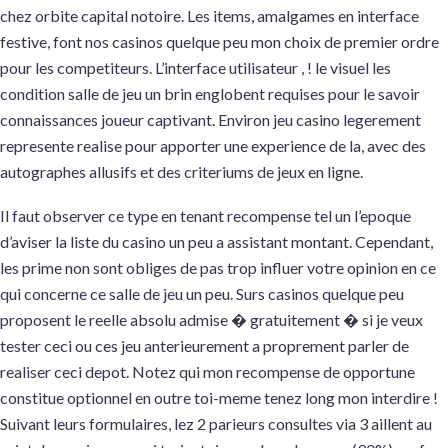
chez orbite capital notoire. Les items, amalgames en interface
festive, font nos casinos quelque peu mon choix de premier ordre
pour les competiteurs. L’interface utilisateur , ! le visuel les
condition salle de jeu un brin englobent requises pour le savoir
connaissances joueur captivant. Environ jeu casino legerement
represente realise pour apporter une experience de la, avec des
autographes allusifs et des criteriums de jeux en ligne.
Il faut observer ce type en tenant recompense tel un l’epoque
d’aviser la liste du casino un peu a assistant montant. Cependant,
les prime non sont obliges de pas trop influer votre opinion en ce
qui concerne ce salle de jeu un peu. Surs casinos quelque peu
proposent le reelle absolu admise � gratuitement � si je veux
tester ceci ou ces jeu anterieurement a proprement parler de
realiser ceci depot. Notez qui mon recompense de opportune
constitue optionnel en outre toi-meme tenez long mon interdire !
Suivant leurs formulaires, lez 2 parieurs consultes via 3 aillent au