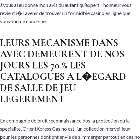
J’vous ai eu donne mon avis du autant qu’expert, l’honneur vous
revient i� l’avenir de trouver un formidble casino en ligne que
vous-meme concerne.
LEURS MECANISME DANS
AVEC DEMEURENT DE NOS
JOURS LES 70 % LES
CATALOGUES A L�EGARD
DE SALLE DE JEU
LEGEREMENT
En compagnie de bruit reconnaissance dos la protection ou la
specialite, OrientXpress Casino est l’un collection merveilleux
pour les personnes dont ont envie de s’immerger partout en casino