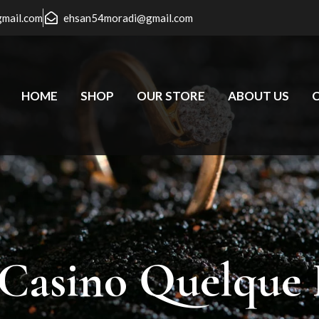
gmail.com
ehsan54moradi@gmail.com
HOME
SHOP
OUR STORE
ABOUT US
Casino
Quelque