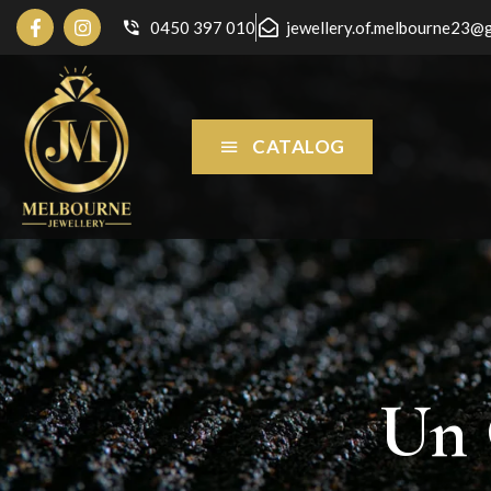
0450 397 010
jewellery.of.melbourne23@
CATALOG
Un