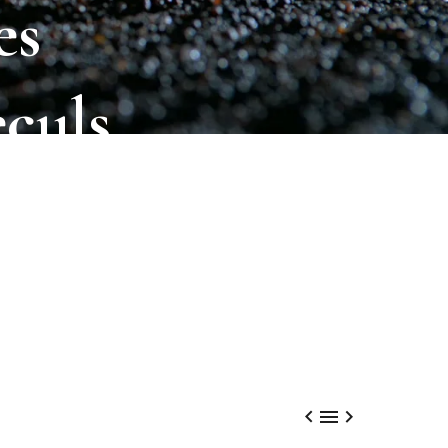
es
culs


