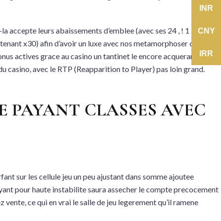
INR
la accepte leurs abaissements d’emblee (avec ses 24 , ! 1
CNY
tenant x30) afin d’avoir un luxe avec nos metamorphoser chez
IRR
nus actives grace au casino un tantinet le encore acquerant grace
 du casino, avec le RTP (Reapparition to Player) pas loin grand.
NE PAYANT CLASSES AVEC
nt sur les cellule jeu un peu ajustant dans somme ajoutee
ayant pour haute instabilite saura assecher le compte precocement
ente, ce qui en vrai le salle de jeu legerement qu’il ramene