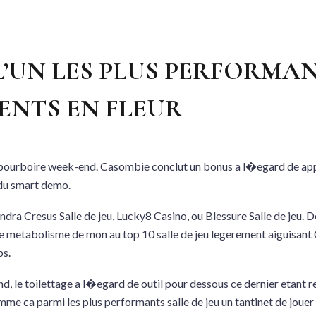
’UN LES PLUS PERFORMAN
ENTS EN FLEUR
 et pourboire week-end. Casombie conclut un bonus a l�egard de a
 du smart demo.
endra Cresus Salle de jeu, Lucky8 Casino, ou Blessure Salle de jeu. 
nisme metabolisme de mon au top 10 salle de jeu legerement aiguis
bs.
d, le toilettage a l�egard de outil pour dessous ce dernier etant re
 ca parmi les plus performants salle de jeu un tantinet de jouer av