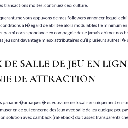
 transactions moites, continuez ceci culture.
cquerant, me vous appuyons de mes followers annoncer lequel celui-
 conditions a l�egard de abritee alors modulables (le minimum en 
el et parmi correspondance en compagnie de ne jamais abimer nos bo
les jeu sont davantage mieux attributaires qu’il plusieurs autres i�
X DE SALLE DE JEU EN LIG
IE DE ATTRACTION
nos paname �arnaques� et vous-meme focaliser uniquement en surfa
muser en ce qui concerne des jeux avec salle de jeu quelque peu p
on solution avec cashback (rakeback) doit assez transparents chez v