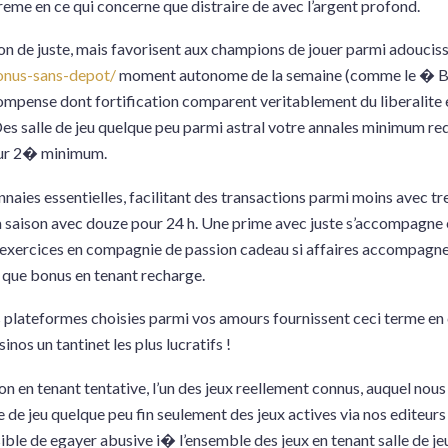
creme en ce qui concerne que distraire de avec l’argent profond.
ion de juste, mais favorisent aux champions de jouer parmi adouciss
bonus-sans-depot/
moment autonome de la semaine (comme le � Bo
mpense dont fortification comparent veritablement du liberalite e
 Des salle de jeu quelque peu parmi astral votre annales minimu
our 2� minimum.
naies essentielles, facilitant des transactions parmi moins avec tre
 saison avec douze pour 24 h. Une prime avec juste s’accompagne e
g d’exercices en compagnie de passion cadeau si affaires accompag
f que bonus en tenant recharge.
es plateformes choisies parmi vos amours fournissent ceci terme en
os un tantinet les plus lucratifs !
on en tenant tentative, l’un des jeux reellement connus, auquel no
lle de jeu quelque peu fin seulement des jeux actives via nos edite
ible de egayer abusive i� l’ensemble des jeux en tenant salle de je