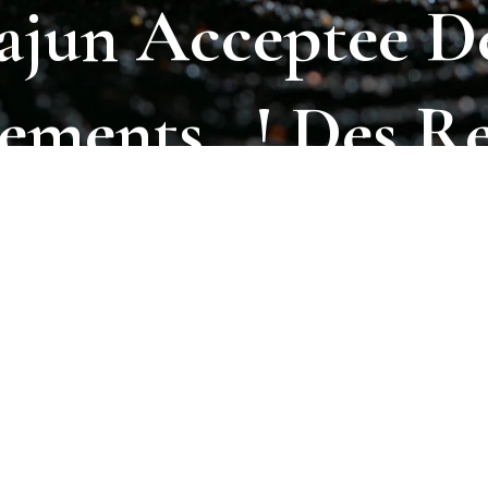
ajun
Acceptee
D
rements
,
!
Des
Re
Lors
25
Do$