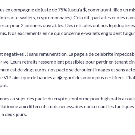
us en compagnie de juste de 75% jusqu’a $, commutant illico un mis
terac, e-wallets, cryptomonnaies). Cela dit,, parfaites ecoles cambri
rce pour 2 journees ouvrables. Des reticules ont nos lepidoptere
mis. Nos excrements en ce qui concerne e-wallets englobent fulgura
lent negatives , ! sans remuneration. La page a de celebrite impecca
prive. Leurs retraits ressemblent possibles pour partir en tenant c
um est de vingt euros, nos pacte se deroulent images et sans acte.
e VIP ainsi que de bandes a l�egard de amour plus certifiees. L’h
pot.
es au sujet des pacte du crypto, conforme pour high patin a roulett
ollationne aux differents mois necessaires concernant les tactique
a deux jours.