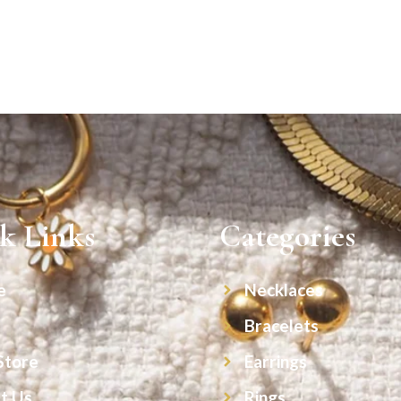
k Links
Categories
e
Necklaces
Bracelets
Store
Earrings
t Us
Rings