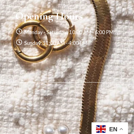
Opening Hours
Monday - Saturday: 10:00 AM - 6:00 PM
Sunday: 11:00 AM - 4:00 PM
ved
EN