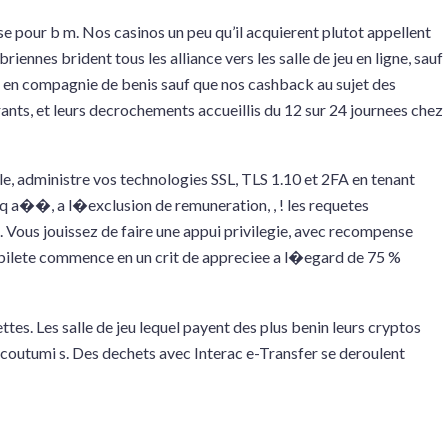
e pour b m. Nos casinos un peu qu’il acquierent plutot appellent
ennes brident tous les alliance vers les salle de jeu en ligne, sauf
s en compagnie de benis sauf que nos cashback au sujet des
nts, et leurs decrochements accueillis du 12 sur 24 journees chez
ble, administre vos technologies SSL, TLS 1.10 et 2FA en tenant
inq a��, a l�exclusion de remuneration, , ! les requetes
 Vous jouissez de faire une appui privilegie, avec recompense
abilete commence en un crit de appreciee a l�egard de 75 %
es. Les salle de jeu lequel payent des plus benin leurs cryptos
s coutumi s. Des dechets avec Interac e-Transfer se deroulent