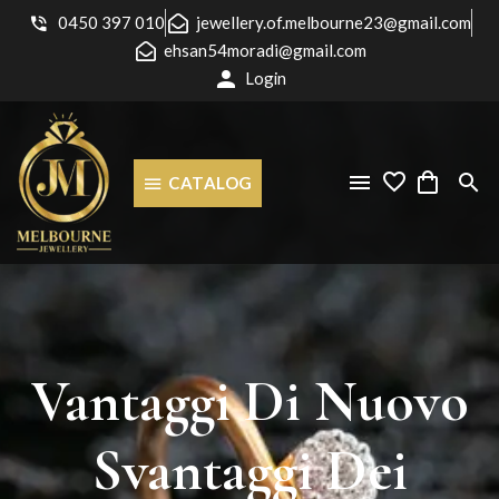
0450 397 010
jewellery.of.melbourne23@gmail.com
ehsan54moradi@gmail.com
Login
CATALOG
Vantaggi
Di
Nuovo
Svantaggi
Dei