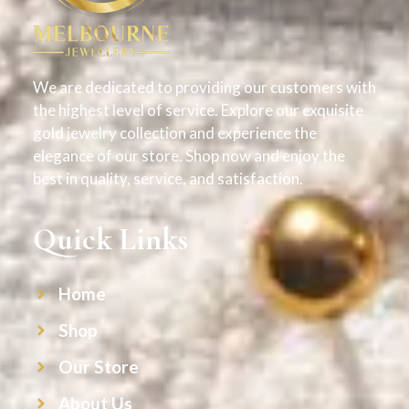
We are dedicated to providing our customers with
the highest level of service. Explore our exquisite
gold jewelry collection and experience the
elegance of our store. Shop now and enjoy the
best in quality, service, and satisfaction.
Quick Links
Home
Shop
Our Store
About Us