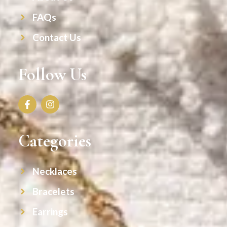
FAQs
Contact Us
Follow Us
Categories
Necklaces
Bracelets
Earrings