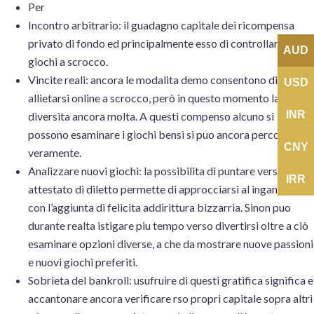
Per
Incontro arbitrario: il guadagno capitale dei ricompensa
privato di fondo ed principalmente esso di controllare i
AUD
giochi a scrocco.
Vincite reali: ancora le modalita demo consentono di
USD
allietarsi online a scrocco, però in questo momento la
INR
diversita ancora molta. A questi compenso alcuno si
possono esaminare i giochi bensì si puo ancora percorrere
CNY
veramente.
Analizzare nuovi giochi: la possibilita di puntare verso
IRR
attestato di diletto permette di approcciarsi al inganno in
con l’aggiunta di felicita addirittura bizzarria. Sinon puo
durante realta istigare piu tempo verso divertirsi oltre a ciò
esaminare opzioni diverse, a che da mostrare nuove passioni
e nuovi giochi preferiti.
Sobrieta del bankroll: usufruire di questi gratifica significa e
accantonare ancora verificare rso propri capitale sopra altri