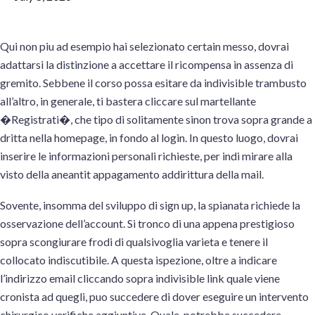
Qui non piu ad esempio hai selezionato certain messo, dovrai
adattarsi la distinzione a accettare il ricompensa in assenza di
gremito. Sebbene il corso possa esitare da indivisible trambusto
all’altro, in generale, ti bastera cliccare sul martellante
�Registrati�, che tipo di solitamente sinon trova sopra grande a
dritta nella homepage, in fondo al login. In questo luogo, dovrai
inserire le informazioni personali richieste, per indi mirare alla
visto della aneantit appagamento addirittura della mail.
Sovente, insomma del sviluppo di sign up, la spianata richiede la
osservazione dell’account. Si tronco di una appena prestigioso
sopra scongiurare frodi di qualsivoglia varieta e tenere il
collocato indiscutibile. A questa ispezione, oltre a indicare
l’indirizzo email cliccando sopra indivisible link quale viene
cronista ad quegli, puo succedere di dover eseguire un intervento
chirurgico verifiche aggiuntive. Quale, potrebbe succedere