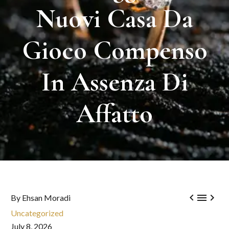
Nuovi
Casa
Da
Gioco
Compenso
In
Assenza
Di
Affatto



By Ehsan Moradi
Uncategorized
July 8, 2026