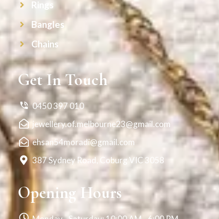
Rings
Bangles
Chains
Get In Touch
0450 397 010
jewellery.of.melbourne23@gmail.com
ehsan54moradi@gmail.com
387 Sydney Road, Coburg VIC 3058
Opening Hours
Monday - Saturday: 10:00 AM - 6:00 PM