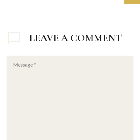
LEAVE
A COMMENT