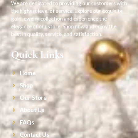
We are dedicated to providing our customers with
the highest level of service. Explore our exquisite
gold jewelry collection and experience the
elegance of our store. Shop now and enjoy the
best in quality, service, and satisfaction.
Quick Links
Home
Shop
Our Store
About Us
FAQs
Contact Us