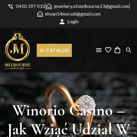
0450 397 010
jewellery.of.melbourne23@gmail.com
ehsan54moradi@gmail.com
Login
CATALOG
Winorio
Casino
–
Jak
Wziąć
Udział
W