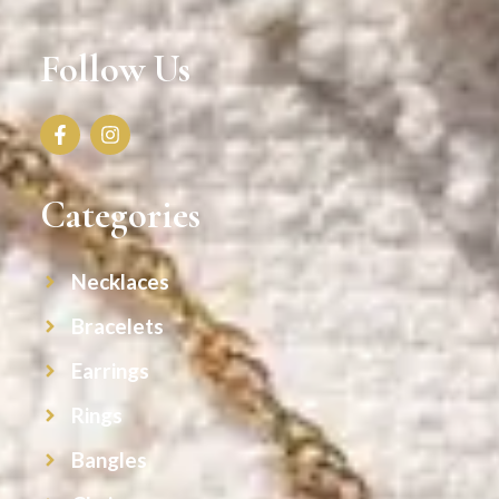
Follow Us
Categories
Necklaces
Bracelets
Earrings
Rings
Bangles