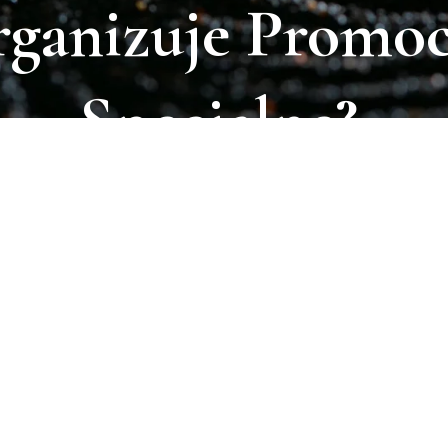
ganizuje
Promoc
Specjalne?