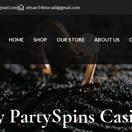
gmail.com
ehsan54moradi@gmail.com
HOME
SHOP
OUR STORE
ABOUT US
y
PartySpins
Cas