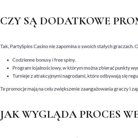
CZY SĄ DODATKOWE PRO
Tak, PartySpins Casino nie zapomina o swoich stałych graczach.
Codzienne bonusy i free spiny.
Program lojalnościowy, w którym można zbierać punkty wy
Turnieje z atrakcyjnymi nagrodami, które odbywają się regul
Te promocje mają na celu zwiększenie zaangażowania graczy i z
JAK WYGLĄDA PROCES WE