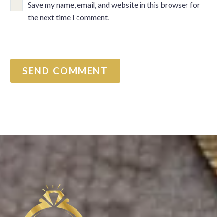
Save my name, email, and website in this browser for
the next time I comment.
SEND COMMENT