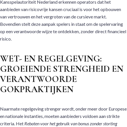
Kansspelautoriteit Nederland erkennen operators dat het
aanbieden van risicovrije kansen cruciaal is voor het opbouwen
van vertrouwen en het vergroten van de cursieve markt.
Bovendien stelt deze aanpak spelers in staat om de spelervaring
op een verantwoorde wijze te ontdekken, zonder direct financieel
risico.
WET- EN REGELGEVING:
GROEIENDE STRENGHEID EN
VERANTWOORDE
GOKPRAKTIJKEN
Naarmate regelgeving strenger wordt, onder meer door Europese
en nationale instanties, moeten aanbieders voldoen aan strikte
criteria. Het
Rebaten voor het gebruik van bonus zonder storting