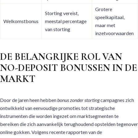
Grotere
Storting vereist,
speelkapitaal,
Welkomstbonus
meestal percentage
maar met
van storting
inzetvoorwaarden
DE BELANGRIJKE ROL VAN
NO-DEPOSIT BONUSSEN IN DE
MARKT
Door de jaren heen hebben
bonus zonder storting
campagnes zich
ontwikkeld van eenvoudige promoties tot strategische
instrumenten die worden ingezet om marktsegmenten te
bereiken die zich aanvankelijk terughoudend opstelden tegenover
online gokken. Volgens recente rapporten van de