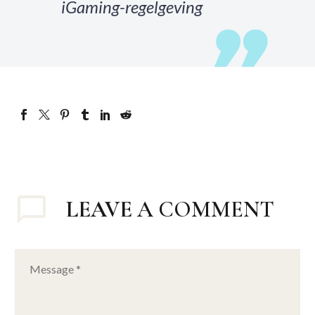
iGaming-regelgeving
LEAVE
A COMMENT