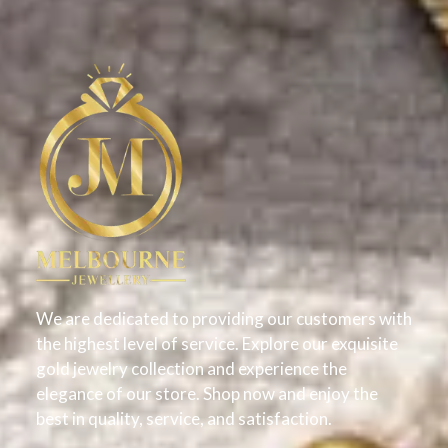
We are dedicated to providing our customers with
the highest level of service. Explore our exquisite
gold jewelry collection and experience the
elegance of our store. Shop now and enjoy the
best in quality, service, and satisfaction.