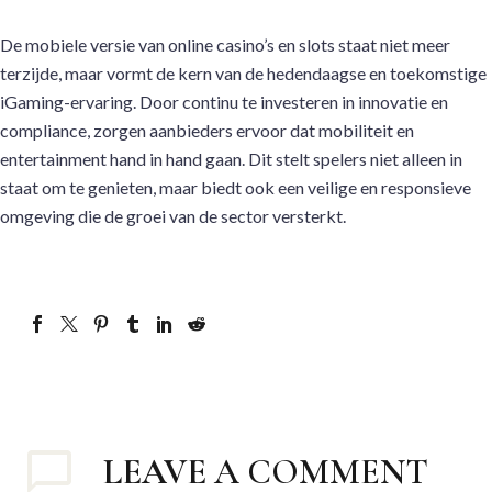
De mobiele versie van online casino’s en slots staat niet meer
terzijde, maar vormt de kern van de hedendaagse en toekomstige
iGaming-ervaring. Door continu te investeren in innovatie en
compliance, zorgen aanbieders ervoor dat mobiliteit en
entertainment hand in hand gaan. Dit stelt spelers niet alleen in
staat om te genieten, maar biedt ook een veilige en responsieve
omgeving die de groei van de sector versterkt.
LEAVE
A COMMENT