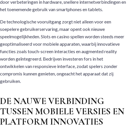
door verbeteringen in hardware, snellere internetverbindingen en
het toenemende gebruik van smartphones en tablets.
De technologische vooruitgang zorgt niet alleen voor een
soepelere gebruikerservaring, maar opent ook nieuwe
speelmogelijkheden. Slots en casino spellen worden steeds meer
geoptimaliseerd voor mobiele apparaten, waarbij innovatieve
functies zoals touch-screen interacties en augmented reality
worden geïntegreerd. Bedrijven investeren fors in het
ontwikkelen van responsieve interface, zodat spelers zonder
compromis kunnen genieten, ongeacht het apparaat dat zij
gebruiken.
DE NAUWE VERBINDING
TUSSEN MOBIELE VERSIES EN
PLATFORM INNOVATIES