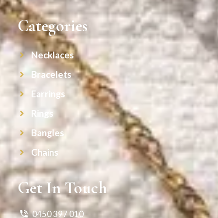
Categories
Necklaces
Bracelets
Earrings
Rings
Bangles
Chains
Get In Touch
0450 397 010