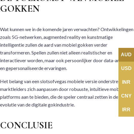
GOKKEN
Wat kunnen we in de komende jaren verwachten? Ontwikkelingen
zoals 5G-netwerken, augmented reality en kunstmatige
intelligentie zullen de aard van mobiel gokken verder
transformeren. Spellen zullen niet alleen realistischer en
AUD
interactiever worden, maar ook persoonlijker door data-analyse
en gepersonaliseerde ervaringen.
USD
Het belang van een slotsofvegas mobiele versie onderstreept dat
INR
marktleiders zich aanpassen door robuuste, intuïtieve mobiele
CNY
platforms aan te bieden, die de speler centraal zetten in de
evolutie van de digitale gokindustrie.
IRR
CONCLUSIE