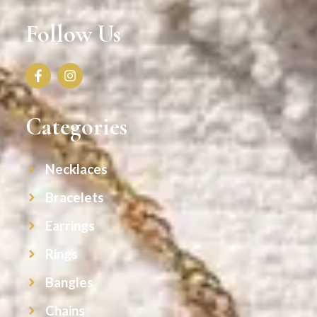
Follow Us
Categories
Necklaces
Bracelets
Earrings
Rings
Bangles
Chains