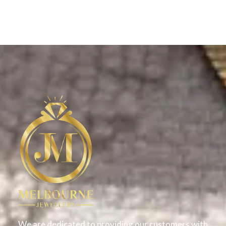
We are dedicated to providing our customers with