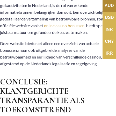
gokactiviteiten in Nederland, is de rol van erkende
AUD
informatiebronnen belangrijker dan ooit. Een overzichtelijke en
USD
gedetailleerde verzameling van betrouwbare bronnen, zoals de
officiële website van het
online casino bonussen
, biedt spelers de
INR
juiste armatuur om gefundeerde keuzes te maken.
CNY
Deze website biedt niet alleen een overzicht van actuele
bonussen, maar ook uitgebreide analyses van de
IRR
betrouwbaarheid en eerlijkheid van verschillende casino’s,
afgestemd op de Nederlands legalisatie en regelgeving.
CONCLUSIE:
KLANTGERICHTE
TRANSPARANTIE ALS
TOEKOMSTTREND