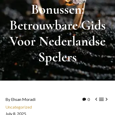
Bonussen:
Betrouwbare
Gids
Voor
Nederlandse
Spelers



By Ehsan Moradi
0
Uncategorized
July 8, 2025