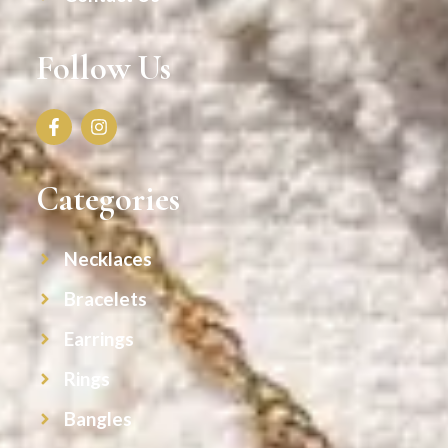
Follow Us
Categories
Necklaces
Bracelets
Earrings
Rings
Bangles