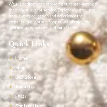
We are dedicated to providing our customers with
the highest level of service. Explore our exquisite
gold jewelry collection and experience the
elegance of our store. Shop now and enjoy the
best in quality, service, and satisfaction.
Quick Links
Home
Shop
Our Store
About Us
FAQs
Contact Us