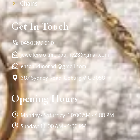
Chains
Get In Touch
0450 397 010
jewellery.of.melbourne23@gmail.com
ehsan54moradi@gmail.com
387 Sydney Road, Coburg VIC 3058
Opening Hours
Monday - Saturday: 10:00 AM - 6:00 PM
Sunday: 11:00 AM - 4:00 PM