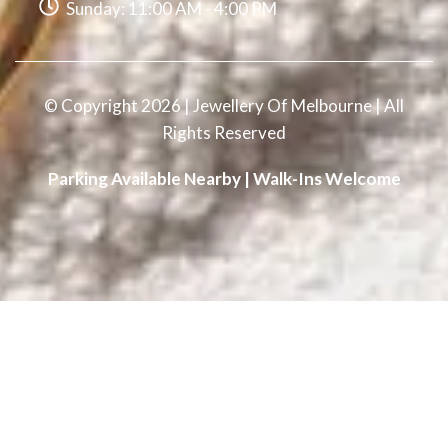
Sunday: 11:00 AM - 4:00 PM
© Copyright 2026 | Jewellery Of Melbourne | All
Rights Reserved
Parking Available Nearby | Walk-Ins Welcome