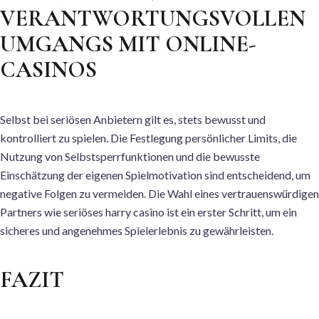
VERANTWORTUNGSVOLLEN
UMGANGS MIT ONLINE-
CASINOS
Selbst bei seriösen Anbietern gilt es, stets bewusst und
kontrolliert zu spielen. Die Festlegung persönlicher Limits, die
Nutzung von Selbstsperrfunktionen und die bewusste
Einschätzung der eigenen Spielmotivation sind entscheidend, um
negative Folgen zu vermeiden. Die Wahl eines vertrauenswürdigen
Partners wie seriöses harry casino ist ein erster Schritt, um ein
sicheres und angenehmes Spielerlebnis zu gewährleisten.
FAZIT