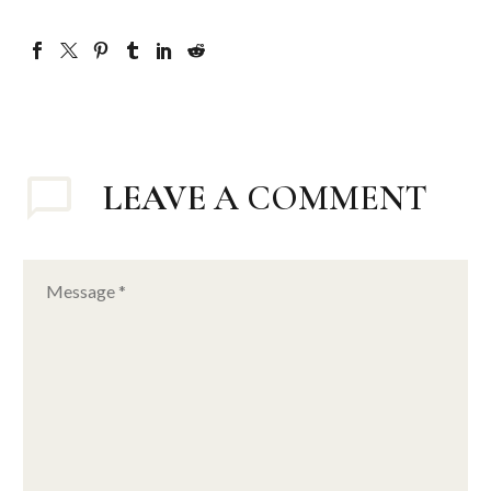
LEAVE
A COMMENT