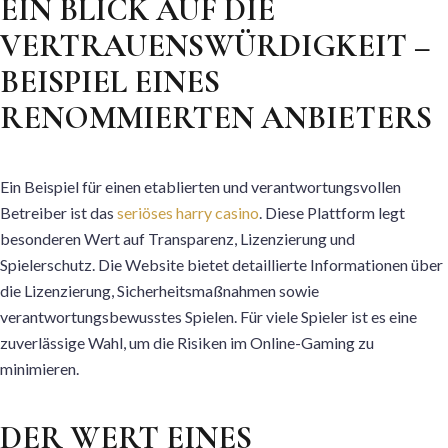
EIN BLICK AUF DIE
VERTRAUENSWÜRDIGKEIT –
BEISPIEL EINES
RENOMMIERTEN ANBIETERS
Ein Beispiel für einen etablierten und verantwortungsvollen
Betreiber ist das
seriöses harry casino
. Diese Plattform legt
besonderen Wert auf Transparenz, Lizenzierung und
Spielerschutz. Die Website bietet detaillierte Informationen über
die Lizenzierung, Sicherheitsmaßnahmen sowie
verantwortungsbewusstes Spielen. Für viele Spieler ist es eine
zuverlässige Wahl, um die Risiken im Online-Gaming zu
minimieren.
DER WERT EINES