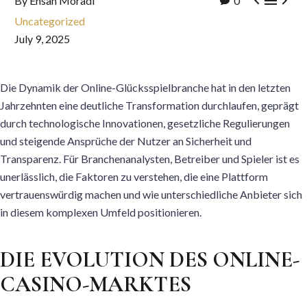



By Ehsan Moradi
0
Uncategorized
July 9, 2025
Die Dynamik der Online-Glücksspielbranche hat in den letzten
Jahrzehnten eine deutliche Transformation durchlaufen, geprägt
durch technologische Innovationen, gesetzliche Regulierungen
und steigende Ansprüche der Nutzer an Sicherheit und
Transparenz. Für Branchenanalysten, Betreiber und Spieler ist es
unerlässlich, die Faktoren zu verstehen, die eine Plattform
vertrauenswürdig machen und wie unterschiedliche Anbieter sich
in diesem komplexen Umfeld positionieren.
DIE EVOLUTION DES ONLINE-
CASINO-MARKTES