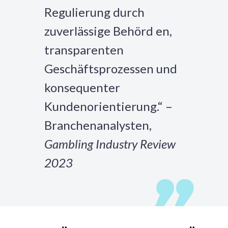
Regulierung durch
zuverlässige Behörd en,
transparenten
Geschäftsprozessen und
konsequenter
Kundenorientierung.“ –
Branchenanalysten,
Gambling Industry Review
2023