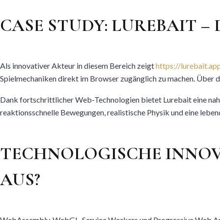
CASE STUDY: LUREBAIT 
Als innovativer Akteur in diesem Bereich zeigt
https://lurebait.ap
Spielmechaniken direkt im Browser zugänglich zu machen. Über di
Dank fortschrittlicher Web-Technologien bietet Lurebait eine na
reaktionsschnelle Bewegungen, realistische Physik und eine leben
TECHNOLOGISCHE INNOV
AUS?
WebAssembly, WebGL, Service Workers und Progressive Web App