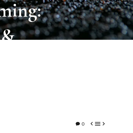
ming:
&



0