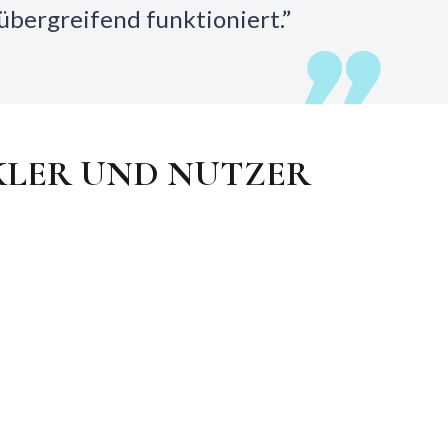
bergreifend funktioniert.”
KLER UND NUTZER