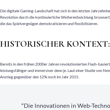
Die digitale Gaming-Landschaft hat sich in den letzten Jahrzehnt
Revolution durch die kontinuierliche Weiterentwicklung browserb
die das Spielvergnügen demokratisieren und flexibilisieren.
HISTORISCHER KONTEXT:
Bereits in den frühen 2000er Jahren revolutionierten Flash-basie
leistungsfähiger und immersiver denn je. Laut einer Studie von 
Anstieg gegenüber den 12% noch im Jahr 2015.
“Die Innovationen in Web-Technol