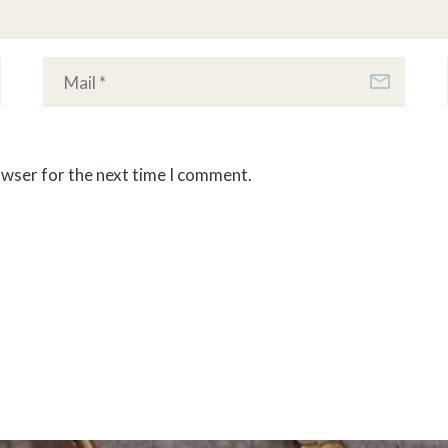
owser for the next time I comment.