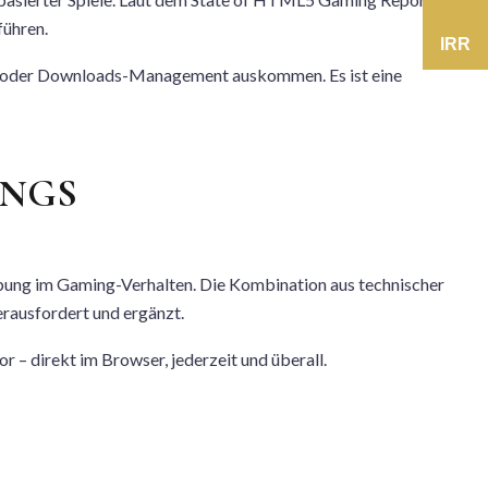
ühren.
IRR
ads oder Downloads-Management auskommen. Es ist eine
INGS
bung im Gaming-Verhalten. Die Kombination aus technischer
erausfordert und ergänzt.
or – direkt im Browser, jederzeit und überall.