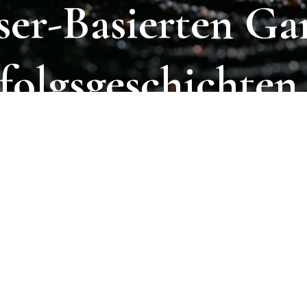
er-Basierten
Ga
folgsgeschichten
Innovationen