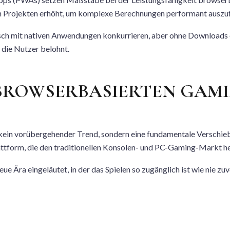
 Projekten erhöht, um komplexe Berechnungen performant auszuf
grafisch mit nativen Anwendungen konkurrieren, aber ohne Downlo
die Nutzer belohnt.
S BROWSERBASIERTEN GAM
kein vorübergehender Trend, sondern eine fundamentale Verschie
lattform, die den traditionellen Konsolen- und PC-Gaming-Markt h
e Ära eingeläutet, in der das Spielen so zugänglich ist wie nie zuv