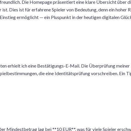
reundlich. Die Homepage präsentiert eine klare Übersicht über di
bar ist. Dies ist für erfahrene Spieler von Bedeutung, denn ein hoh
 Einstieg ermöglicht — ein Pluspunkt in der heutigen digitalen Glüc
n erhielt ich eine Bestätigungs-E-Mail. Die Überprüfung meiner Id
pielbestimmungen, die eine Identitätsprüfung vorschreiben. Ein Ti
 Der Mindestbetrag lag bei **10 EUR**, was für viele Spieler ersc