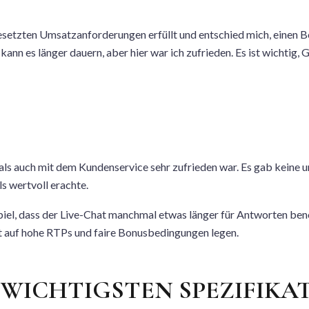
 gesetzten Umsatzanforderungen erfüllt und entschied mich, einen
n es länger dauern, aber hier war ich zufrieden. Es ist wichtig, 
en als auch mit dem Kundenservice sehr zufrieden war. Es gab kei
ls wertvoll erachte.
iel, dass der Live-Chat manchmal etwas länger für Antworten benöt
ert auf hohe RTPs und faire Bonusbedingungen legen.
WICHTIGSTEN SPEZIFIKA