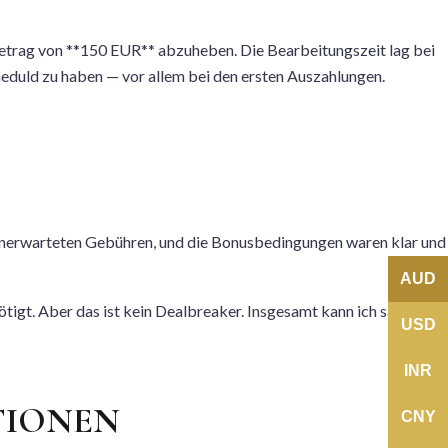
 Betrag von **150 EUR** abzuheben. Die Bearbeitungszeit lag bei
Geduld zu haben — vor allem bei den ersten Auszahlungen.
ne unerwarteten Gebühren, und die Bonusbedingungen waren klar und
AUD
igt. Aber das ist kein Dealbreaker. Insgesamt kann ich sagen,
USD
INR
TIONEN
CNY