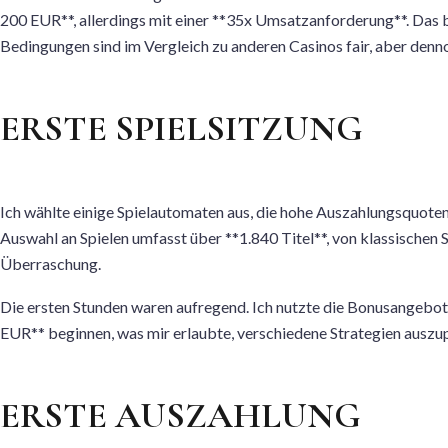
200 EUR**, allerdings mit einer **35x Umsatzanforderung**. Das
Bedingungen sind im Vergleich zu anderen Casinos fair, aber denn
ERSTE SPIELSITZUNG
Ich wählte einige Spielautomaten aus, die hohe Auszahlungsquoten
Auswahl an Spielen umfasst über **1.840 Titel**, von klassische
Überraschung.
Die ersten Stunden waren aufregend. Ich nutzte die Bonusangebote 
EUR** beginnen, was mir erlaubte, verschiedene Strategien auszup
ERSTE AUSZAHLUNG