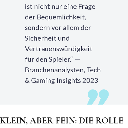
ist nicht nur eine Frage
der Bequemlichkeit,
sondern vor allem der
Sicherheit und
Vertrauenswürdigkeit
für den Spieler.“ —
Branchenanalysten, Tech
& Gaming Insights 2023
KLEIN, ABER FEIN: DIE ROLLE