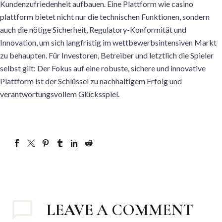
Kundenzufriedenheit aufbauen. Eine Plattform wie casino
plattform bietet nicht nur die technischen Funktionen, sondern
auch die nötige Sicherheit, Regulatory-Konformität und
Innovation, um sich langfristig im wettbewerbsintensiven Markt
zu behaupten. Für Investoren, Betreiber und letztlich die Spieler
selbst gilt: Der Fokus auf eine robuste, sichere und innovative
Plattform ist der Schlüssel zu nachhaltigem Erfolg und
verantwortungsvollem Glücksspiel.
LEAVE
A COMMENT