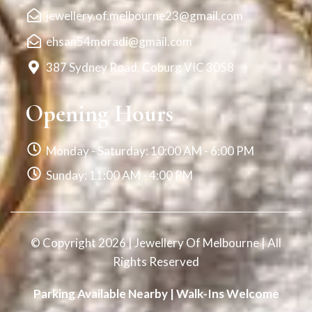
jewellery.of.melbourne23@gmail.com
ehsan54moradi@gmail.com
387 Sydney Road, Coburg VIC 3058
Opening Hours
Monday - Saturday: 10:00 AM - 6:00 PM
Sunday: 11:00 AM - 4:00 PM
© Copyright 2026 | Jewellery Of Melbourne | All
Rights Reserved
Parking Available Nearby | Walk-Ins Welcome