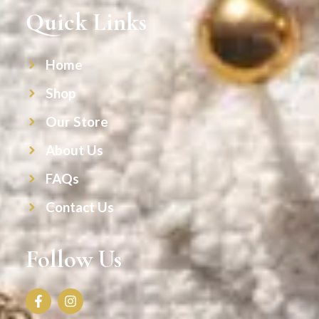
Quick Links
Home
Shop
Our Store
About Us
FAQs
Contact Us
Follow Us