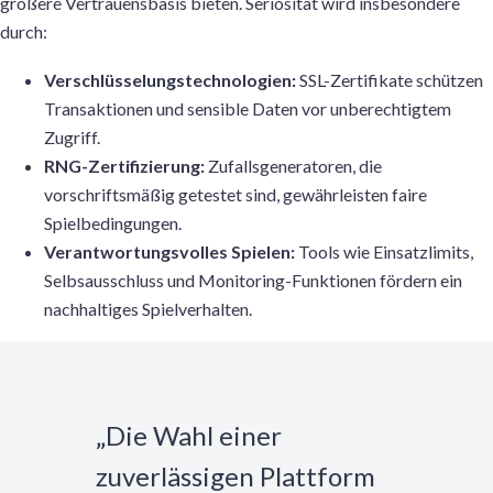
größere Vertrauensbasis bieten. Seriosität wird insbesondere
durch:
Verschlüsselungstechnologien:
SSL-Zertifikate schützen
Transaktionen und sensible Daten vor unberechtigtem
Zugriff.
RNG-Zertifizierung:
Zufallsgeneratoren, die
vorschriftsmäßig getestet sind, gewährleisten faire
Spielbedingungen.
Verantwortungsvolles Spielen:
Tools wie Einsatzlimits,
Selbsausschluss und Monitoring-Funktionen fördern ein
nachhaltiges Spielverhalten.
„Die Wahl einer
zuverlässigen Plattform