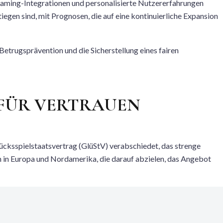
treaming-Integrationen und personalisierte Nutzererfahrungen
iegen sind, mit Prognosen, die auf eine kontinuierliche Expansion
Betrugsprävention und die Sicherstellung eines fairen
 FÜR VERTRAUEN
ücksspielstaatsvertrag (GlüStV) verabschiedet, das strenge
en in Europa und Nordamerika, die darauf abzielen, das Angebot