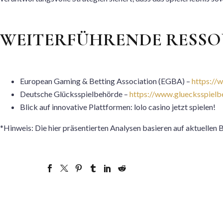
WEITERFÜHRENDE RESS
European Gaming & Betting Association (EGBA) –
https://
Deutsche Glücksspielbehörde –
https://www.gluecksspielb
Blick auf innovative Plattformen: lolo casino jetzt spielen!
*Hinweis: Die hier präsentierten Analysen basieren auf aktuelle