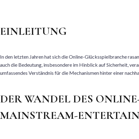
EINLEITUNG
In den letzten Jahren hat sich die Online-Glücksspielbranche ra
auch die Bedeutung, insbesondere im Hinblick auf Sicherheit, vera
umfassendes Verständnis für die Mechanismen hinter einer nachha
DER WANDEL DES ONLINE
MAINSTREAM-ENTERTAI