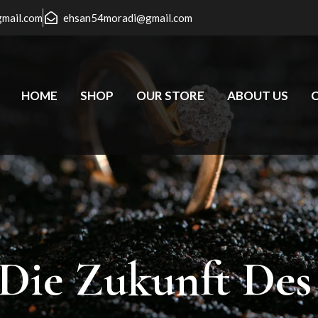
gmail.com
ehsan54moradi@gmail.com
HOME
SHOP
OUR STORE
ABOUT US
Die
Zukunft
Des