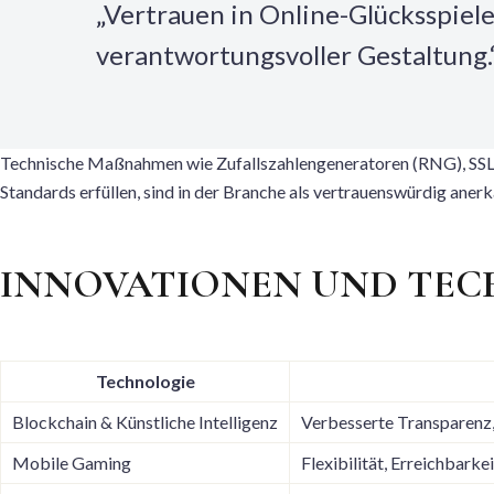
„Vertrauen in Online-Glücksspiele
verantwortungsvoller Gestaltung.“
Technische Maßnahmen wie Zufallszahlengeneratoren (RNG), SSL-Ver
Standards erfüllen, sind in der Branche als
vertrauenswürdig
anerk
INNOVATIONEN UND TEC
Technologie
Blockchain & Künstliche Intelligenz
Verbesserte Transparenz,
Mobile Gaming
Flexibilität, Erreichbarke