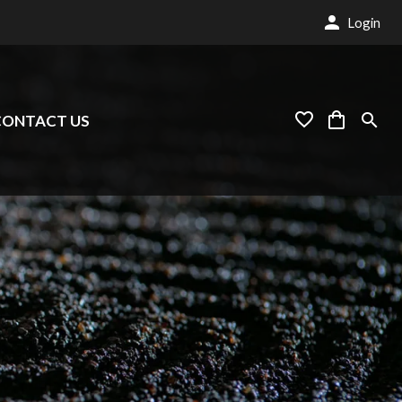
Login
CONTACT US