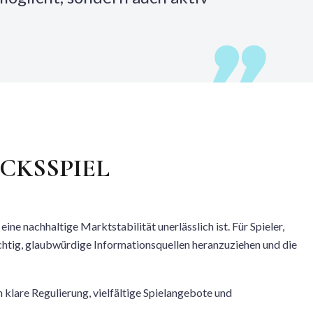
CKSSPIEL
e nachhaltige Marktstabilität unerlässlich ist. Für Spieler,
ichtig, glaubwürdige Informationsquellen heranzuziehen und die
h klare Regulierung, vielfältige Spielangebote und