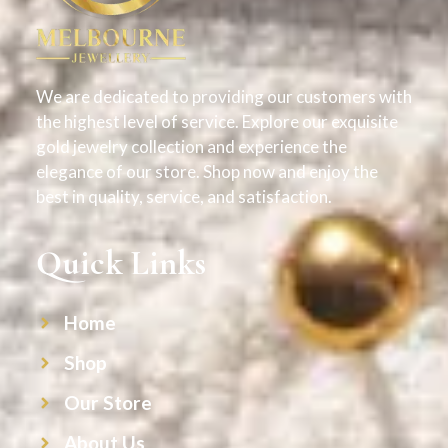
We are dedicated to providing our customers with
the highest level of service. Explore our exquisite
gold jewelry collection and experience the
elegance of our store. Shop now and enjoy the
best in quality, service, and satisfaction.
Quick Links
Home
Shop
Our Store
About Us