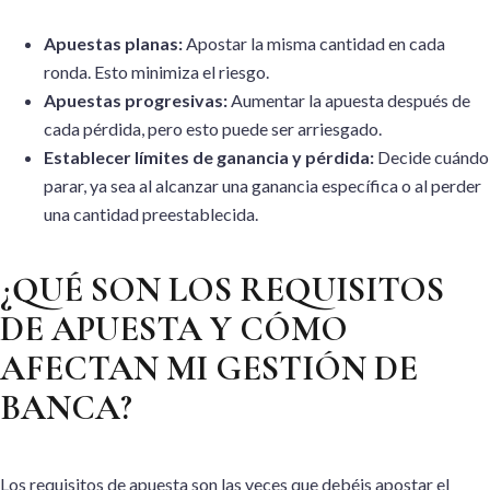
Apuestas planas:
Apostar la misma cantidad en cada
ronda. Esto minimiza el riesgo.
Apuestas progresivas:
Aumentar la apuesta después de
cada pérdida, pero esto puede ser arriesgado.
Establecer límites de ganancia y pérdida:
Decide cuándo
parar, ya sea al alcanzar una ganancia específica o al perder
una cantidad preestablecida.
¿QUÉ SON LOS REQUISITOS
DE APUESTA Y CÓMO
AFECTAN MI GESTIÓN DE
BANCA?
Los requisitos de apuesta son las veces que debéis apostar el