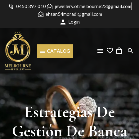
0450 397 010
jewellery.of.melbourne23@gmail.com
ehsan54moradi@gmail.com
Login
CATALOG
Estrategias
De
Gestión
De
Banca