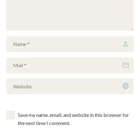
Save my name, email, and website in this browser for
the next time I comment.