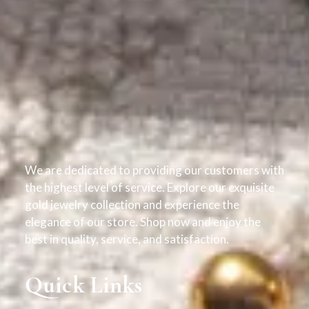
We are dedicated to providing our customers with
the highest level of service. Explore our exquisite
gold jewelry collection and experience the
elegance of our store. Shop now and enjoy the
best in quality, service, and satisfaction.
Quick Links