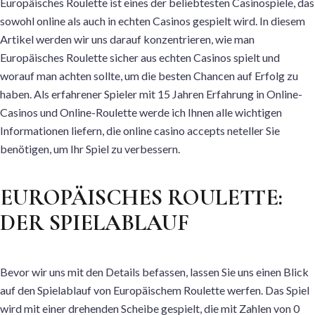
Europäisches Roulette ist eines der beliebtesten Casinospiele, das
sowohl online als auch in echten Casinos gespielt wird. In diesem
Artikel werden wir uns darauf konzentrieren, wie man
Europäisches Roulette sicher aus echten Casinos spielt und
worauf man achten sollte, um die besten Chancen auf Erfolg zu
haben. Als erfahrener Spieler mit 15 Jahren
Erfahrung in Online-
Casinos und Online-Roulette werde ich Ihnen alle wichtigen
Informationen liefern, die online casino accepts neteller Sie
benötigen, um Ihr Spiel zu verbessern.
EUROPÄISCHES ROULETTE:
DER SPIELABLAUF
Bevor wir uns mit den Details befassen, lassen Sie uns einen Blick
auf den Spielablauf von Europäischem Roulette werfen. Das Spiel
wird mit einer drehenden Scheibe gespielt, die mit Zahlen von 0