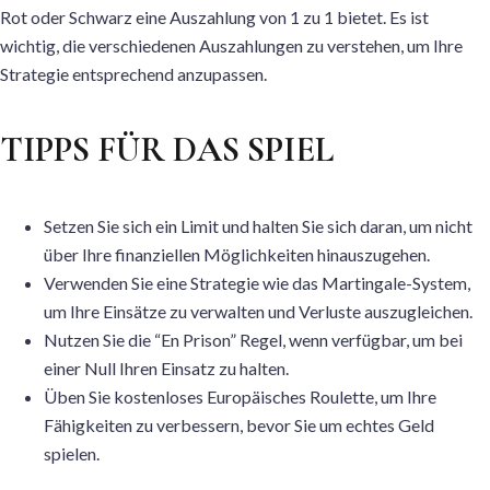
Rot oder Schwarz eine Auszahlung von 1 zu 1 bietet. Es ist
wichtig, die verschiedenen Auszahlungen zu verstehen, um Ihre
Strategie entsprechend anzupassen.
TIPPS FÜR DAS SPIEL
Setzen Sie sich ein Limit und halten Sie sich daran, um nicht
über Ihre finanziellen Möglichkeiten hinauszugehen.
Verwenden Sie eine Strategie wie das Martingale-System,
um Ihre Einsätze zu verwalten und Verluste auszugleichen.
Nutzen Sie die “En Prison” Regel, wenn verfügbar, um bei
einer Null Ihren Einsatz zu halten.
Üben Sie kostenloses Europäisches Roulette, um Ihre
Fähigkeiten zu verbessern, bevor Sie um echtes Geld
spielen.