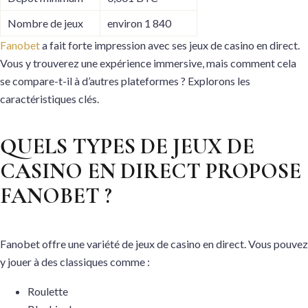
Nombre de jeux
environ 1 840
Fanobet
a fait forte impression avec ses jeux de casino en direct.
Vous y trouverez une expérience immersive, mais comment cela
se compare-t-il à d’autres plateformes ? Explorons les
caractéristiques clés.
QUELS TYPES DE JEUX DE
CASINO EN DIRECT PROPOSE
FANOBET ?
Fanobet offre une variété de jeux de casino en direct. Vous pouvez
y jouer à des classiques comme :
Roulette