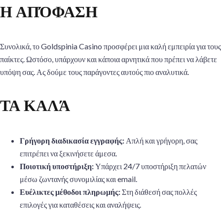
Η ΑΠΌΦΑΣΗ
Συνολικά, το Goldspinia Casino προσφέρει μια καλή εμπειρία για τους
παίκτες. Ωστόσο, υπάρχουν και κάποια αρνητικά που πρέπει να λάβετε
υπόψη σας. Ας δούμε τους παράγοντες αυτούς πιο αναλυτικά.
ΤΑ ΚΑΛΆ
Γρήγορη διαδικασία εγγραφής:
Απλή και γρήγορη, σας
επιτρέπει να ξεκινήσετε άμεσα.
Ποιοτική υποστήριξη:
Υπάρχει 24/7 υποστήριξη πελατών
μέσω ζωντανής συνομιλίας και email.
Ευέλικτες μέθοδοι πληρωμής:
Στη διάθεσή σας πολλές
επιλογές για καταθέσεις και αναλήψεις.