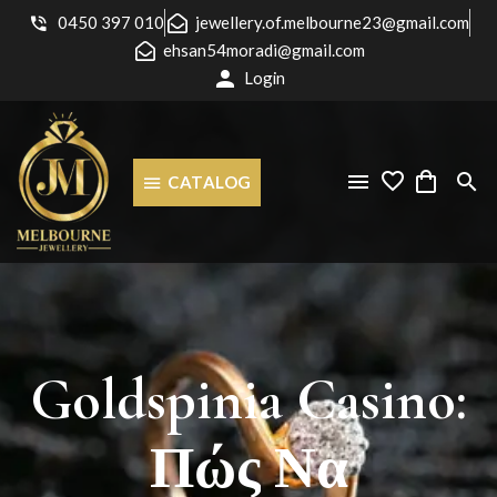
0450 397 010
jewellery.of.melbourne23@gmail.com
ehsan54moradi@gmail.com
Login
CATALOG
Goldspinia
Casino:
Πώς
Να