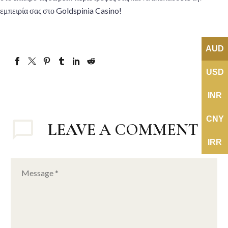
εμπειρία σας στο Goldspinia Casino!
AUD
USD
INR
CNY
LEAVE
A COMMENT
IRR