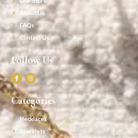
Our Store
About Us
FAQs
Contact Us
Follow Us
Categories
Necklaces
Bracelets