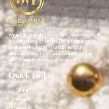
We are dedicated to providing our customers with
the highest level of service. Explore our exquisite
gold jewelry collection and experience the
elegance of our store. Shop now and enjoy the
best in quality, service, and satisfaction.
Quick Links
Home
Shop