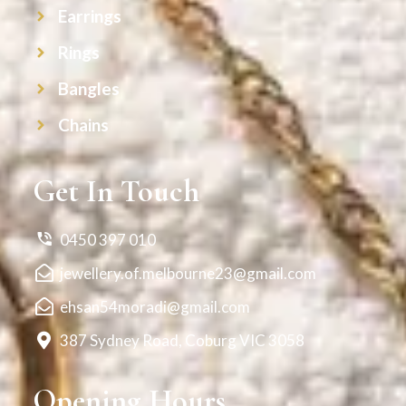
Earrings
Rings
Bangles
Chains
Get In Touch
0450 397 010
jewellery.of.melbourne23@gmail.com
ehsan54moradi@gmail.com
387 Sydney Road, Coburg VIC 3058
Opening Hours