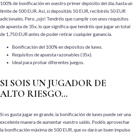
100% de bonificación en vuestro primer depósito del día, hasta un
límite de 500 EUR. Así, si depositáis 50 EUR, recibiréis 50 EUR
adicionales. Pero, ¡ojo! Tendréis que cumplir con unos requisitos
de apuesta de 35x, lo que significa que tendréis que jugar un total
de 1,750 EUR antes de poder retirar cualquier ganancia.
Bonificación del 100% en depósitos de lunes.
Requisitos de apuesta razonables (35x).
Ideal para probar diferentes juegos.
SI SOIS UN JUGADOR DE
ALTO RIESGO…
Si os gusta jugar en grande, la bonificación de lunes puede ser una
excelente manera de aumentar vuestro saldo. Podéis aprovechar
la bonificación máxima de 500 EUR, que os dará un buen impulso