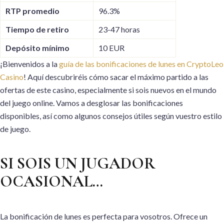
RTP promedio
96.3%
Tiempo de retiro
23-47 horas
Depósito mínimo
10 EUR
¡Bienvenidos a la
guía de las bonificaciones de lunes en CryptoLeo
Casino
! Aquí descubriréis cómo sacar el máximo partido a las
ofertas de este casino, especialmente si sois nuevos en el mundo
del juego online. Vamos a desglosar las bonificaciones
disponibles, así como algunos consejos útiles según vuestro estilo
de juego.
SI SOIS UN JUGADOR
OCASIONAL…
La bonificación de lunes es perfecta para vosotros. Ofrece un