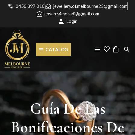
0450 397 010
jewellery.of.melbourne23@gmail.com
ehsan54moradi@gmail.com
Login
CATALOG
Guía
De
Las
Bonificaciones
De