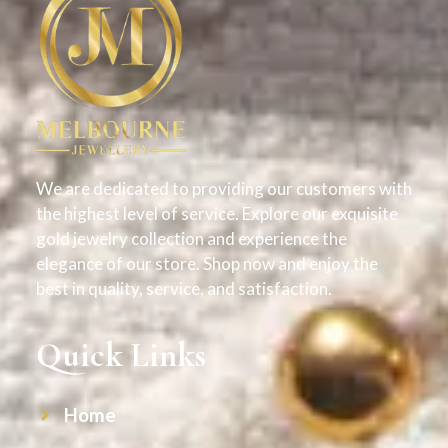
We are dedicated to providing our customers with
the highest level of service. Explore our exquisite
gold jewelry collection and experience the
elegance of our store. Shop now and enjoy the
best in quality, service, and satisfaction.
Quick Links
Home