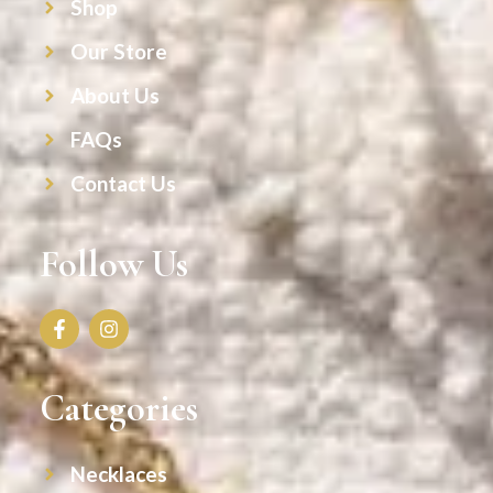
Shop
Our Store
About Us
FAQs
Contact Us
Follow Us
Categories
Necklaces