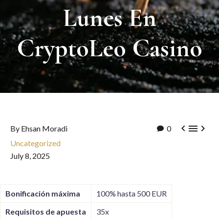
Lunes
En
CryptoLeo
Casino



By Ehsan Moradi
0
Uncategorized
July 8, 2025
Bonificación máxima
100% hasta 500 EUR
Requisitos de apuesta
35x