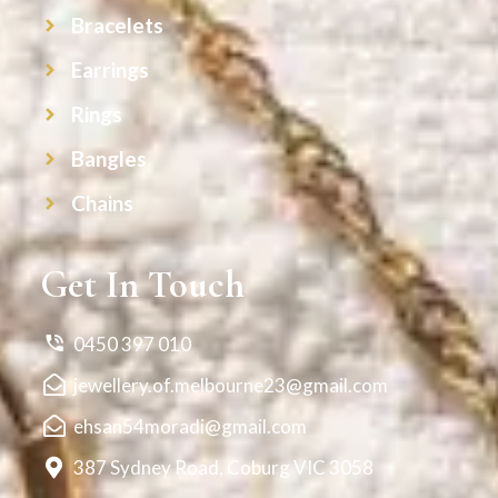
Bracelets
Earrings
Rings
Bangles
Chains
Get In Touch
0450 397 010
jewellery.of.melbourne23@gmail.com
ehsan54moradi@gmail.com
387 Sydney Road, Coburg VIC 3058