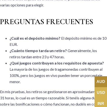
varias opciones para elegir.
PREGUNTAS FRECUENTES
¿Cuál es el depósito mínimo?
El depósito mínimo es de 10
EUR.
¿Cuánto tiempo tarda un retiro?
Generalmente, los
retiros tardan entre 23 y 47 horas.
¿Qué juegos contribuyen a los requisitos de apuesta?
La mayoría de los juegos de tragamonedas contribuyen al
100%, pero los juegos en vivo pueden tener un porcentaje
menor.
AUD
En mis pruebas, los retiros se gestionaron en aproximadamente
USD
31 horas, lo cual es un tiempo razonable. Si tenéis alguna duda
INR
sobre las bonificaciones o cómo funcionan, no dudéis en consultar