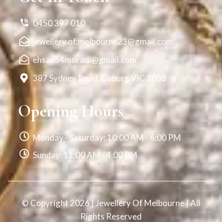
0450 397 010
jewellery.of.melbourne23@gmail.com
ehsan54moradi@gmail.com
387 Sydney Road, Coburg VIC 3058
Opening Hours
Monday - Saturday: 10:00 AM - 6:00 PM
Sunday: 11:00 AM - 4:00 PM
© Copyright 2026 | Jewellery Of Melbourne | All
Rights Reserved