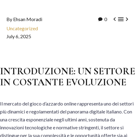



By Ehsan Moradi
0
Uncategorized
July 6, 2025
INTRODUZIONE: UN SETTORE
IN COSTANTE EVOLUZIONE
Il mercato del gioco d’azzardo online rappresenta uno dei settori
più dinamici e regolamentati del panorama digitale italiano. Con
una crescita esponenziale negli ultimi anni, sostenuta da
innovazioni tecnologiche e normative stringenti, il settore si
distingue per la sua complessità e le opportunità offerte sia ai