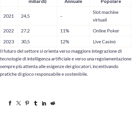
miliardi)
Annuale
Popolare
Slot machine
2021
24,5
–
virtuali
2022
27,2
11%
Online Poker
2023
30,5
12%
Live Casinò
Il futuro del settore si orienta verso maggiore integrazione di
tecnologie di intelligenza artificiale e verso una regolamentazione
sempre più attenta alle esigenze dei giocatori, incentivando
pratiche di gioco responsabile e sostenibile.