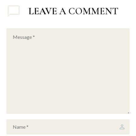
LEAVE
A COMMENT