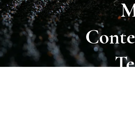
M
Conte
Te
Ne