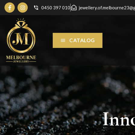
0450 397 010
jewellery.of.melbourne23@
CATALOG
Inn