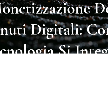
onetizzazione
D
nuti
Digitali:
Co
cnologia
Si
Integ
ll’Analisi
Dei
Da