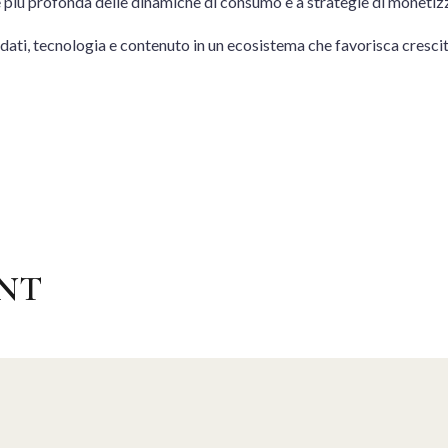
 più profonda delle dinamiche di consumo e a strategie di monetizz
e dati, tecnologia e contenuto in un ecosistema che favorisca crescita
NT