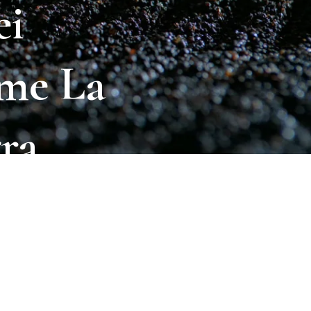
ei
me
La
ra
ti