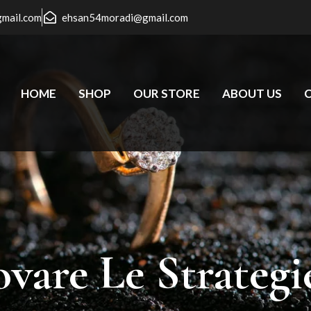
gmail.com
ehsan54moradi@gmail.com
HOME
SHOP
OUR STORE
ABOUT US
ovare
Le
Strategi