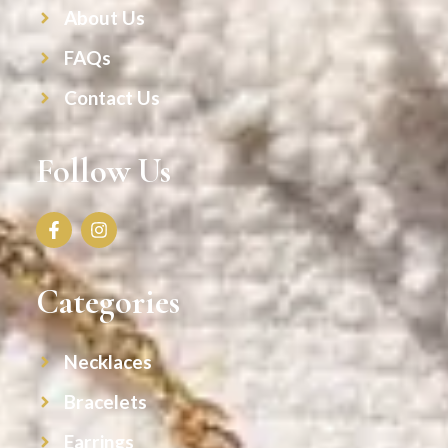
About Us
FAQs
Contact Us
Follow Us
Categories
Necklaces
Bracelets
Earrings