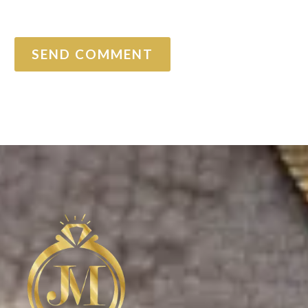
SEND COMMENT