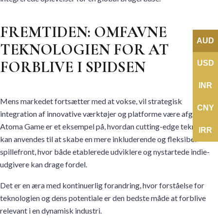
FREMTIDEN: OMFAVNE
AUD
TEKNOLOGIEN FOR AT
FORBLIVE I SPIDSEN
USD
INR
Mens markedet fortsætter med at vokse, vil strategisk
CNY
integration af innovative værktøjer og platforme være afgørende.
Atoma Game er et eksempel på, hvordan cutting-edge teknologi
IRR
kan anvendes til at skabe en mere inkluderende og fleksibel
spillefront, hvor både etablerede udviklere og nystartede indie-
udgivere kan drage fordel.
Det er en æra med kontinuerlig forandring, hvor forståelse for
teknologien og dens potentiale er den bedste måde at forblive
relevant i en dynamisk industri.