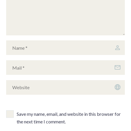
Save my name, email, and website in this browser for
the next time I comment.