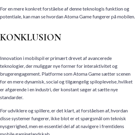
For en mere konkret forståelse af denne teknologis funktion og
potentiale, kan man se hvordan Atoma Game fungerer på mobilen.
KONKLUSION
Innovation i mobilspil er primært drevet af avancerede
teknologier, der muliggør nye former for interaktivitet og
brugerengagement. Platforme som Atoma Game sætter scenen
for en mere dynamisk, social og tilgængelig spiloplevelse, hvilket
er afgørende i en industri, der konstant søger at sætte nye
standarder.
For udviklere og spillere, er det klart, at forståelsen af, hvordan
disse systemer fungerer, ikke blot er et spørgsmål om teknisk
nysgerrighed, men en essentiel del af at navigere i fremtidens
mobile gaminglandskab.