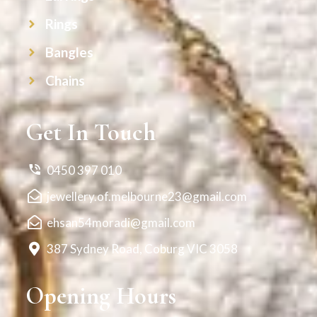
Rings
Bangles
Chains
Get In Touch
0450 397 010
jewellery.of.melbourne23@gmail.com
ehsan54moradi@gmail.com
387 Sydney Road, Coburg VIC 3058
Opening Hours