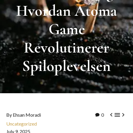
Hvordan
Atoma
Game
Revolutinerer
Spiloplevelsen



By Ehsan Moradi
0
Uncategorized
July 9, 2025