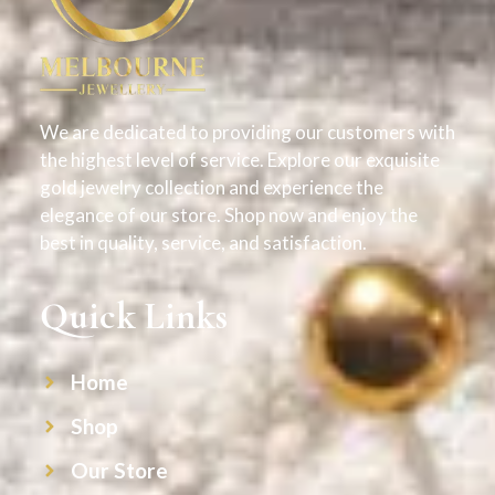
We are dedicated to providing our customers with
the highest level of service. Explore our exquisite
gold jewelry collection and experience the
elegance of our store. Shop now and enjoy the
best in quality, service, and satisfaction.
Quick Links
Home
Shop
Our Store