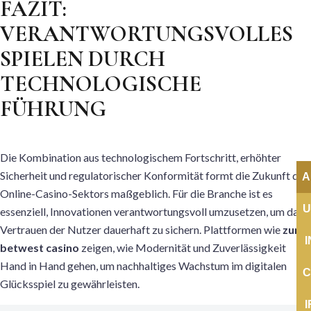
FAZIT:
VERANTWORTUNGSVOLLES
SPIELEN DURCH
TECHNOLOGISCHE
FÜHRUNG
Die Kombination aus technologischem Fortschritt, erhöhter
Sicherheit und regulatorischer Konformität formt die Zukunft des
A
Online-Casino-Sektors maßgeblich. Für die Branche ist es
U
essenziell, Innovationen verantwortungsvoll umzusetzen, um das
Vertrauen der Nutzer dauerhaft zu sichern. Plattformen wie
zum
betwest casino
zeigen, wie Modernität und Zuverlässigkeit
Hand in Hand gehen, um nachhaltiges Wachstum im digitalen
C
Glücksspiel zu gewährleisten.