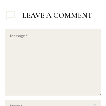
LEAVE
A COMMENT