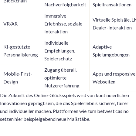
Blockchain
Nachverfolgbarkeit
Spieltransaktionen
Immersive
Virtuelle Spielsäle, L
VR/AR
Erlebnisse, soziale
Dealer-Interaktion
Interaktion
Individuelle
KI-gestützte
Adaptive
Empfehlungen,
Personalisierung
Spielumgebungen
Spielerschutz
Zugang überall,
Mobile-First-
Apps und responsive
optimierte
Design
Webseiten
Nutzererfahrung
Die Zukunft des Online-Glücksspiels wird von kontinuierlichen
Innovationen geprägt sein, die das Spielerlebnis sicherer, fairer
und individueller machen. Plattformen wie zum betwest casino
setzen hier beispielgebend neue Maßstäbe.