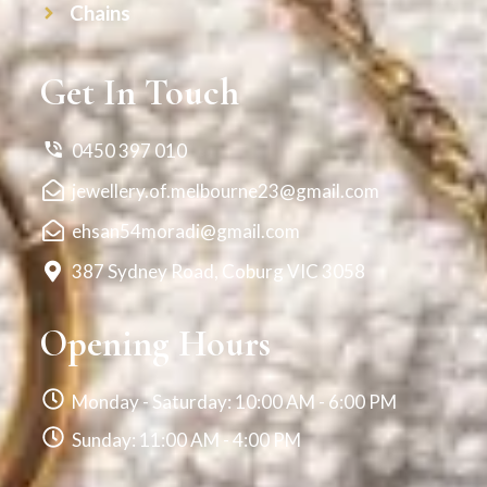
Chains
Get In Touch
0450 397 010
jewellery.of.melbourne23@gmail.com
ehsan54moradi@gmail.com
387 Sydney Road, Coburg VIC 3058
Opening Hours
Monday - Saturday: 10:00 AM - 6:00 PM
Sunday: 11:00 AM - 4:00 PM