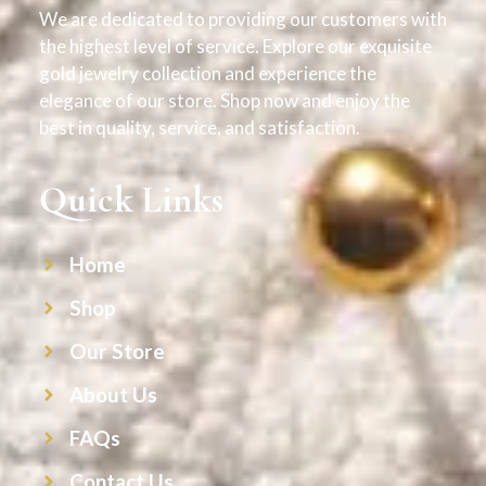
We are dedicated to providing our customers with
the highest level of service. Explore our exquisite
gold jewelry collection and experience the
elegance of our store. Shop now and enjoy the
best in quality, service, and satisfaction.
Quick Links
Home
Shop
Our Store
About Us
FAQs
Contact Us