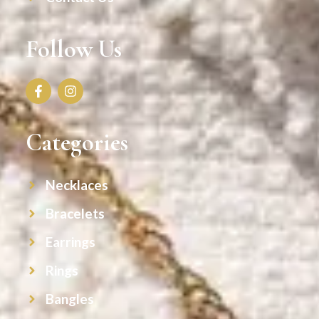
Follow Us
Categories
Necklaces
Bracelets
Earrings
Rings
Bangles