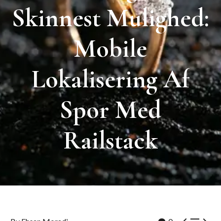
Skinnest
Mulighed:
Mobile
Lokalisering
Af
Spor
Med
Railstack