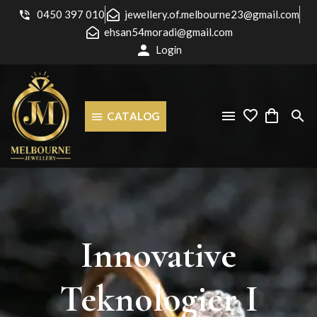
0450 397 010
jewellery.of.melbourne23@gmail.com
ehsan54moradi@gmail.com
Login
CATALOG
Innovative
Teknologier
I