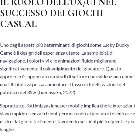
IL RUOLO DELL’UX/UI NEL
SUCCESSO DEI GIOCHI
CASUAL
Uno degli aspetti più determinanti di giochi come Lucky Ducky
Game è il design dell’esperienza utente. La semplicità di
navigazione, i colori vivi e le animazioni fluide migliorano
significativamente il coinvolgimento del giocatore. Questo
approccio è supportato da studi di settore che evidenziano come
una UI intuitiva possa aumentare il tasso di fidelizzazione del
pubblico del 35% (
Gamasutra, 2022
).
Soprattutto, l’ottimizzazione per mobile implica che le interazioni
siano rapide e senza frizioni, permettendo ai giocatori di entrare e
uscire dal gioco facilmente, favorendo sessioni più frequenti e più
lunghe.