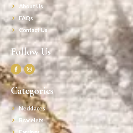
About Us
FAQs
Contact Us
Follow Us
Categories
Necklaces
Bracelets
Earrings