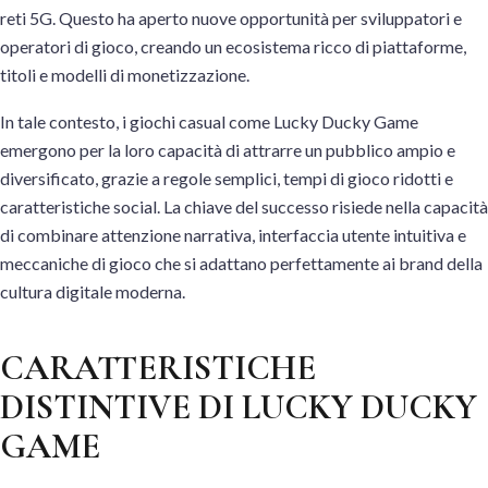
reti 5G. Questo ha aperto nuove opportunità per sviluppatori e
operatori di gioco, creando un ecosistema ricco di piattaforme,
titoli e modelli di monetizzazione.
In tale contesto, i giochi casual come Lucky Ducky Game
emergono per la loro capacità di attrarre un pubblico ampio e
diversificato, grazie a regole semplici, tempi di gioco ridotti e
caratteristiche social. La chiave del successo risiede nella capacità
di combinare attenzione narrativa, interfaccia utente intuitiva e
meccaniche di gioco che si adattano perfettamente ai brand della
cultura digitale moderna.
CARATTERISTICHE
DISTINTIVE DI LUCKY DUCKY
GAME