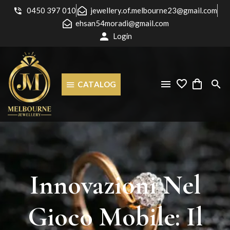
0450 397 010
jewellery.of.melbourne23@gmail.com
ehsan54moradi@gmail.com
Login
CATALOG
Innovazioni
Nel
Gioco
Mobile:
Il