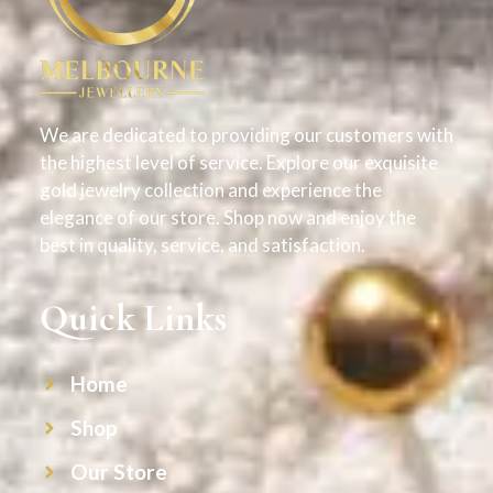
We are dedicated to providing our customers with
the highest level of service. Explore our exquisite
gold jewelry collection and experience the
elegance of our store. Shop now and enjoy the
best in quality, service, and satisfaction.
Quick Links
Home
Shop
Our Store