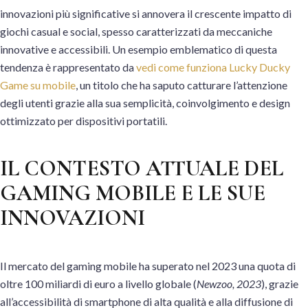
innovazioni più significative si annovera il crescente impatto di
giochi casual e social, spesso caratterizzati da meccaniche
innovative e accessibili. Un esempio emblematico di questa
tendenza è rappresentato da
vedi come funziona Lucky Ducky
Game su mobile
, un titolo che ha saputo catturare l’attenzione
degli utenti grazie alla sua semplicità, coinvolgimento e design
ottimizzato per dispositivi portatili.
IL CONTESTO ATTUALE DEL
GAMING MOBILE E LE SUE
INNOVAZIONI
Il mercato del gaming mobile ha superato nel 2023 una quota di
oltre 100 miliardi di euro a livello globale (
Newzoo, 2023
), grazie
all’accessibilità di smartphone di alta qualità e alla diffusione di