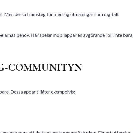
spel. Men dessa framsteg för med sig utmaningar som digitalt
spelarnas behov. Här spelar mobilappar en avgörande roll, inte bara
RPG-COMMUNITYN
re. Dessa appar tillåter exempelvis:
uxna och unga att delta oavsett geografisk plats. För att utforska