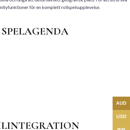
tyfunktioner för en komplett rollspelsupplevelse.
 SPELAGENDA
AUD
USD
BILINTEGRATION
INR