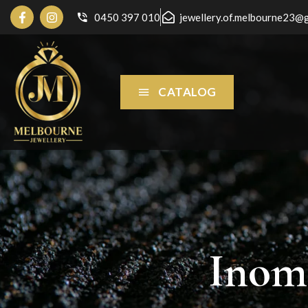
0450 397 010
jewellery.of.melbourne23@
CATALOG
Inom