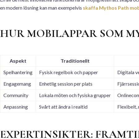
en modern lösning kan man exempelvis
skaffa Mythos Path mob
HUR MOBILAPPAR SOM M
Aspekt
Traditionellt
Spelhantering
Fysisk regelbok och papper
Digitala v
Engagemang
Enhetlig session per plats
Fjärrsessi
Community
Lokala möten och fysiska grupper
Onlinecom
Anpassning
Svårt att ändra i realtid
Flexibelt,
EXPERTINSIKTER: FRAMT