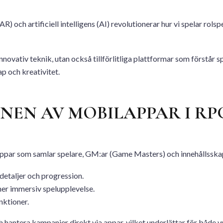
 och artificiell intelligens (AI) revolutionerar hur vi spelar rol
nnovativ teknik, utan också tillförlitliga plattformar som förstår 
p och kreativitet.
ONEN AV MOBILAPPAR I 
ppar som samlar spelare, GM:ar (Game Masters) och innehållsskapa
detaljer och progression.
mer immersiv spelupplevelse.
nktioner.
 hantera kampanjer direkt via appar, vilket underlättar för både v