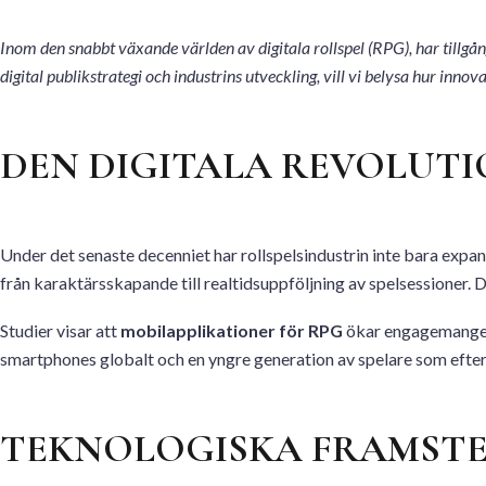
Inom den snabbt växande världen av digitala rollspel (RPG), har tillgån
digital publikstrategi och industrins utveckling, vill vi belysa hur in
DEN DIGITALA REVOLUTI
Under det senaste decenniet har rollspelsindustrin inte bara expand
från karaktärsskapande till realtidsuppföljning av spelsessioner. De
Studier visar att
mobilapplikationer för RPG
ökar engagemanget m
smartphones globalt och en yngre generation av spelare som efters
TEKNOLOGISKA FRAMST