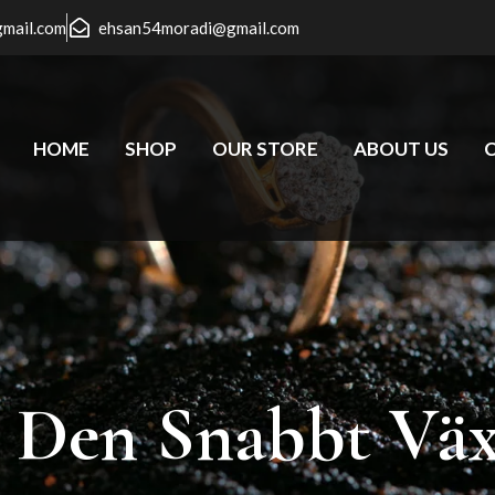
gmail.com
ehsan54moradi@gmail.com
HOME
SHOP
OUR STORE
ABOUT US
Den
Snabbt
Vä