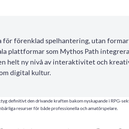
a för förenklad spelhantering, utan formar
tala plattformar som Mythos Path integrer
 en helt ny nivå av interaktivitet och kreat
m digital kultur.
erktyg definitivt den drivande kraften bakom nyskapande i RPG-sekt
mbärliga resurser för både professionella och amatörspelare.