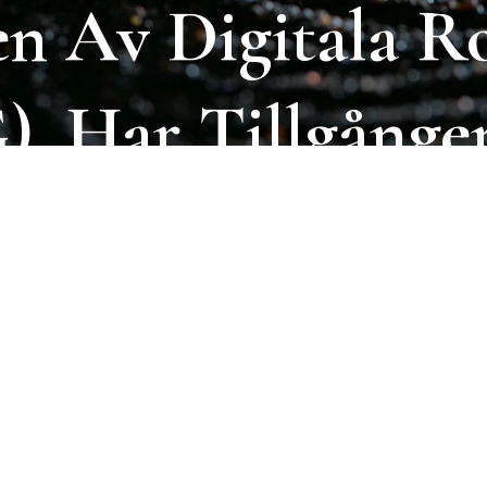
en
Av
Digitala
Ro
),
Har
Tillgånge
bila
Applikatio