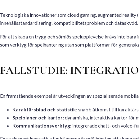
Teknologiska innovationer som cloud gaming, augmented reality (AR)
innehållsstandardisering, kompatibilitetsproblem och dataskydd.
För att skapa en trygg och sömlös spelupplevelse krävs inte bara i
som verktyg för spelhantering utan som plattformar för gemenska
FALLSTUDIE: INTEGRATI
En framstående exempel är utvecklingen av spezialiserade mobila
Karaktärsblad och statistik:
snabb åtkomst till karaktärs
Spelplaner och kartor:
dynamiska, interaktiva kartor för 
Kommunikationsverktyg:
integrerade chatt- och voice-fu
En av de mest innovativa funktionerna är möjligheten att skapa och