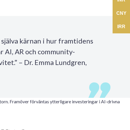
CNY
IRR
 själva kärnan i hur framtidens
ar AI, AR och community-
ivitet.” – Dr. Emma Lundgren,
orn. Framöver förväntas ytterligare investeringar i AI-drivna