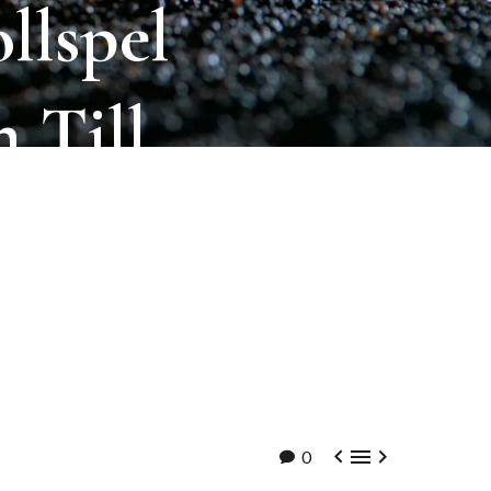
llspel
n
Till
ner



0