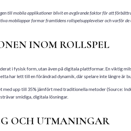
gen till mobila applikationer blivit en avgörande faktor för att förbät
novativa mobilappar formar framtidens rollspelsupplevelser och varför de
ONEN INOM ROLLSPEL
erat i fysisk form, utan även på digitala plattformar. En viktig mi
tta har lett till en förändrad dynamik, där spelare inte längre är b
ed upp till 35% jämfört med traditionella metoder (Source: Indus
trävar smidiga, digitala lösningar.
EG OCH UTMANINGAR