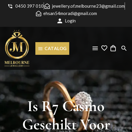
0450 397 010
jewellery.of.melbourne23@gmail.com
ehsan54moradi@gmail.com
Login
CATALOG
Is
R7
Casino
Geschikt
Voor