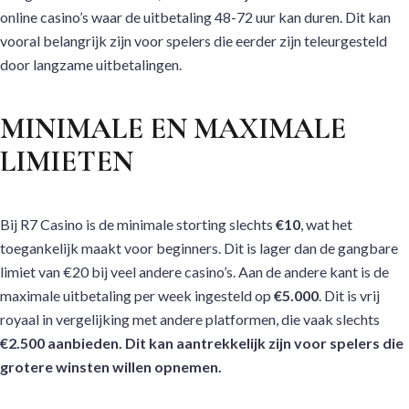
online casino’s waar de uitbetaling 48-72 uur kan duren. Dit kan
vooral belangrijk zijn voor spelers die eerder zijn teleurgesteld
door langzame uitbetalingen.
MINIMALE EN MAXIMALE
LIMIETEN
Bij R7 Casino is de minimale storting slechts
€10
, wat het
toegankelijk maakt voor beginners. Dit is lager dan de gangbare
limiet van €20 bij veel andere casino’s. Aan de andere kant is de
maximale uitbetaling per week ingesteld op
€5.000
. Dit is vrij
royaal in vergelijking met andere platformen, die vaak slechts
€2.500 aanbieden. Dit kan aantrekkelijk zijn voor spelers die
grotere winsten willen opnemen.