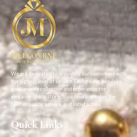
We are dedicated to providing our customers with
the highest level of service. Explore our exquisite
gold jewelry collection and experience the
elegance of our store. Shop now and enjoy the
best in quality, service, and satisfaction.
Quick Links