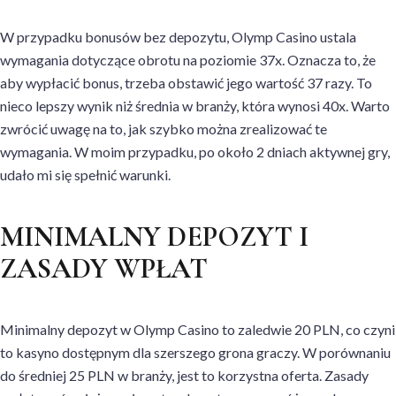
W przypadku bonusów bez depozytu, Olymp Casino ustala
wymagania dotyczące obrotu na poziomie 37x. Oznacza to, że
aby wypłacić bonus, trzeba obstawić jego wartość 37 razy. To
nieco lepszy wynik niż średnia w branży, która wynosi 40x. Warto
zwrócić uwagę na to, jak szybko można zrealizować te
wymagania. W moim przypadku, po około 2 dniach aktywnej gry,
udało mi się spełnić warunki.
MINIMALNY DEPOZYT I
ZASADY WPŁAT
Minimalny depozyt w Olymp Casino to zaledwie 20 PLN, co czyni
to kasyno dostępnym dla szerszego grona graczy. W porównaniu
do średniej 25 PLN w branży, jest to korzystna oferta. Zasady