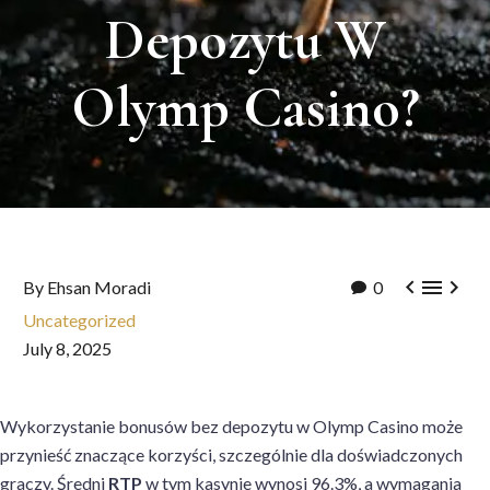
Depozytu
W
Olymp
Casino?



By Ehsan Moradi
0
Uncategorized
July 8, 2025
Wykorzystanie bonusów bez depozytu w Olymp Casino może
przynieść znaczące korzyści, szczególnie dla doświadczonych
graczy. Średni
RTP
w tym kasynie wynosi 96.3%, a wymagania