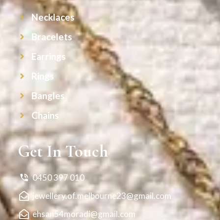
Necklaces
Bracelets
Earrings
Rings
Bangles
Chains
Get In Touch
0450 397 010
jewellery.of.melbourne23@gmail.com
ehsan54moradi@gmail.com