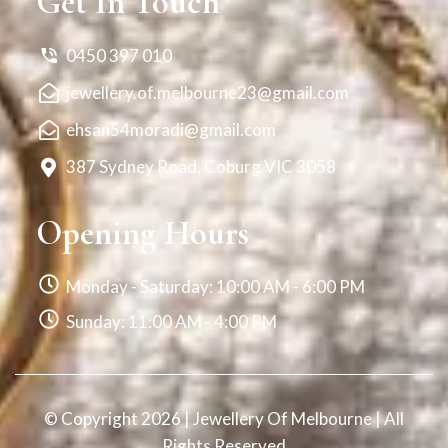
Get In Touch
0450 397 010
jewellery.of.melbourne23@gmail.com
ehsan54moradi@gmail.com
387 Sydney Road, Coburg VIC 3058
Opening Hours
Monday - Saturday: 10:00 AM - 6:00 PM
Sunday: 11:00 AM - 4:00 PM
© Copyright 2026 | Jewellery Of Melbourne | All
Rights Reserved