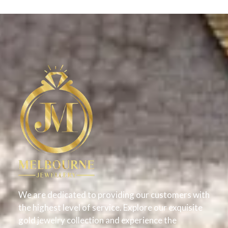
We are dedicated to providing our customers with
the highest level of service. Explore our exquisite
gold jewelry collection and experience the