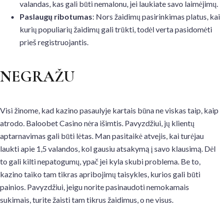
valandas, kas gali būti nemalonu, jei laukiate savo laimėjimų.
Paslaugų ribotumas
: Nors žaidimų pasirinkimas platus, kai
kurių populiarių žaidimų gali trūkti, todėl verta pasidomėti
prieš registruojantis.
NEGRAŽU
Visi žinome, kad kazino pasaulyje kartais būna ne viskas taip, kaip
atrodo. Baloobet Casino nėra išimtis. Pavyzdžiui, jų klientų
aptarnavimas gali būti lėtas. Man pasitaikė atvejis, kai turėjau
laukti apie 1,5 valandos, kol gausiu atsakymą į savo klausimą. Dėl
to gali kilti nepatogumų, ypač jei kyla skubi problema. Be to,
kazino taiko tam tikras apribojimų taisykles, kurios gali būti
painios. Pavyzdžiui, jeigu norite pasinaudoti nemokamais
sukimais, turite žaisti tam tikrus žaidimus, o ne visus.