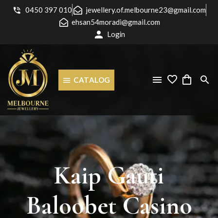
0450 397 010
jewellery.of.melbourne23@gmail.com
ehsan54moradi@gmail.com
Login
CATALOG
Kaip
Gauti
Baloobet
Casino