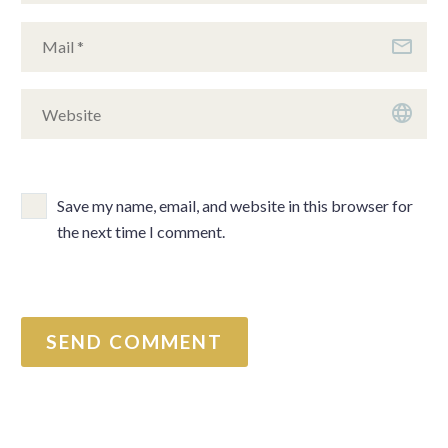
Save my name, email, and website in this browser for
the next time I comment.
SEND COMMENT