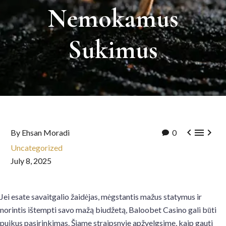
Nemokamus
Sukimus



By Ehsan Moradi
0
Uncategorized
July 8, 2025
Jei esate savaitgalio žaidėjas, mėgstantis mažus statymus ir
norintis ištempti savo mažą biudžetą, Baloobet Casino gali būti
puikus pasirinkimas. Šiame straipsnyje apžvelgsime, kaip gauti