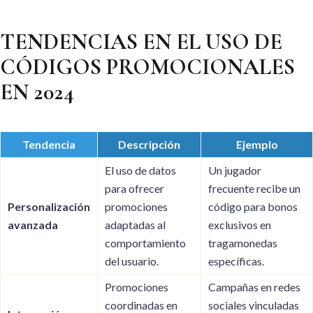
TENDENCIAS EN EL USO DE
CÓDIGOS PROMOCIONALES
EN 2024
Tendencia
Descripción
Ejemplo
El uso de datos
Un jugador
para ofrecer
frecuente recibe un
Personalización
promociones
código para bonos
avanzada
adaptadas al
exclusivos en
comportamiento
tragamonedas
del usuario.
específicas.
Promociones
Campañas en redes
coordinadas en
sociales vinculadas