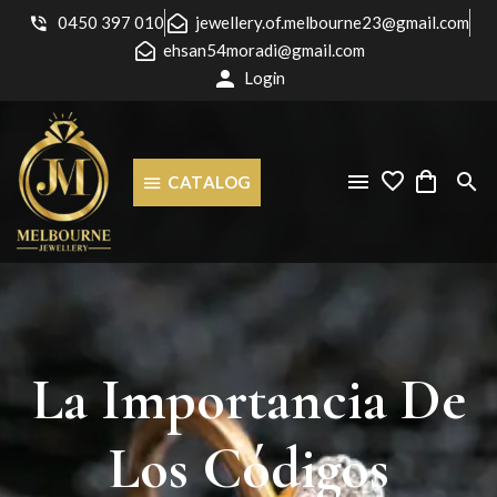
0450 397 010
jewellery.of.melbourne23@gmail.com
ehsan54moradi@gmail.com
Login
CATALOG
La
Importancia
De
Los
Códigos