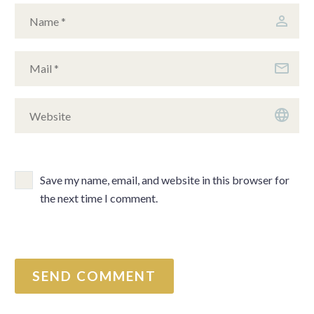
Save my name, email, and website in this browser for
the next time I comment.
SEND COMMENT