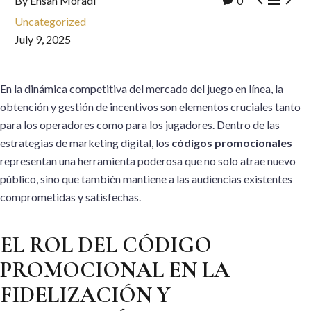



By Ehsan Moradi
0
Uncategorized
July 9, 2025
En la dinámica competitiva del mercado del juego en línea, la
obtención y gestión de incentivos son elementos cruciales tanto
para los operadores como para los jugadores. Dentro de las
estrategias de marketing digital, los
códigos promocionales
representan una herramienta poderosa que no solo atrae nuevo
público, sino que también mantiene a las audiencias existentes
comprometidas y satisfechas.
EL ROL DEL CÓDIGO
PROMOCIONAL EN LA
FIDELIZACIÓN Y