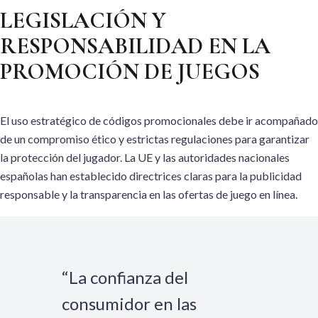
LEGISLACIÓN Y
RESPONSABILIDAD EN LA
PROMOCIÓN DE JUEGOS
El uso estratégico de códigos promocionales debe ir acompañado
de un compromiso ético y estrictas regulaciones para garantizar
la protección del jugador. La UE y las autoridades nacionales
españolas han establecido directrices claras para la publicidad
responsable y la transparencia en las ofertas de juego en línea.
“La confianza del
consumidor en las