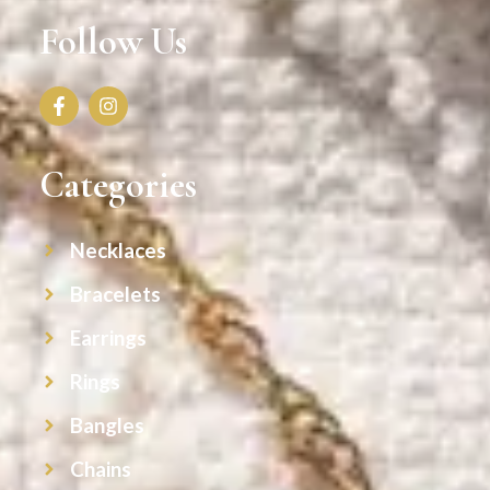
Follow Us
Categories
Necklaces
Bracelets
Earrings
Rings
Bangles
Chains