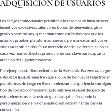
ADQUISICIÓN DE USUARIOS
Los
códigos promocionales
permiten a los casinos en línea ofrecer
incentivos exclusivos, tales como bonos de bienvenida, giros
gratis o reembolsos, que actúan como estímulos para que los
usuarios prueben plataformas nuevas o permanezcan activos en
sitios ya establecidos. En un mercado donde la diferenciación es
cada vez más sutil, estas promociones son clave para captar la
atención del jugador moderno.
Por ejemplo, estudios recientes de la
Asociación Europea de Juegos
y Apuestas (EGBA)
muestran que el 65% de los nuevos registros en
plataformas de juego en línea comienzan su experiencia con algún
tipo de código promocional. Esto subraya el papel decisivo de
estos elementos en la estrategia de adquisición, donde la
personalización y el valor añadido son determinantes para la
conversión.