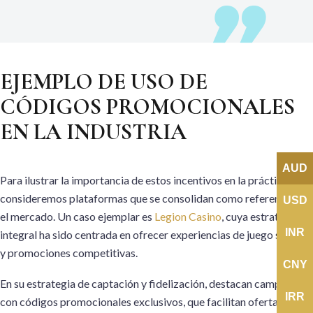
EJEMPLO DE USO DE
CÓDIGOS PROMOCIONALES
EN LA INDUSTRIA
AUD
Para ilustrar la importancia de estos incentivos en la práctica,
consideremos plataformas que se consolidan como referentes en
USD
el mercado. Un caso ejemplar es
Legion Casino
, cuya estrategia
INR
integral ha sido centrada en ofrecer experiencias de juego seguras
y promociones competitivas.
CNY
En su estrategia de captación y fidelización, destacan campañas
IRR
con códigos promocionales exclusivos, que facilitan ofertas